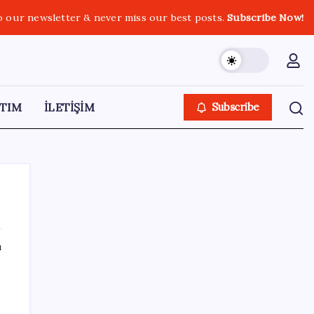
o our newsletter & never miss our best posts.
Subscribe Now!
TIM
İLETİŞİM
Subscribe
ı
SON YAZILAR
Ev ve arsa alıp satacaklar dikkat! Bu kritik
adımı atlayan satış yapamayacak