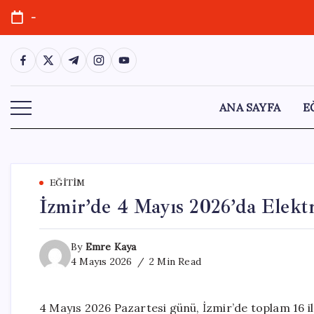
Skip
-
to
content
https://www.facebook.com/
https://twitter.com/
https://t.me/
https://www.instagram.com/
https://youtube.com/
ANA SAYFA
E
EĞITIM
İzmir’de 4 Mayıs 2026’da Elektr
By
Emre Kaya
4 Mayıs 2026
2 Min Read
4 Mayıs 2026 Pazartesi günü, İzmir’de toplam 16 ilç