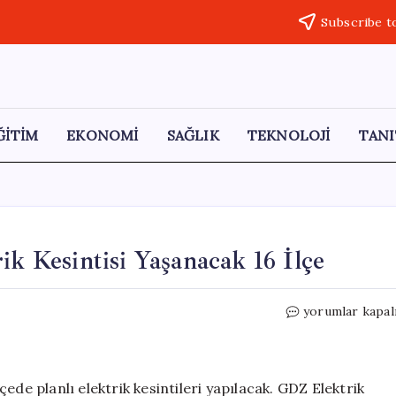
Subscribe t
ĞİTİM
EKONOMİ
SAĞLIK
TEKNOLOJİ
TANI
ik Kesintisi Yaşanacak 16 İlçe
İzmir’de
yorumlar kapal
4
Mayıs
2026’da
Elektrik
ede planlı elektrik kesintileri yapılacak. GDZ Elektrik