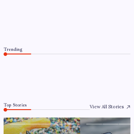
EĞITIM
AB ambalaj kısıtlaması için düğmeye
bastı
By
Emre Kaya
8 Ağustos 2026
Trending
AB ambalaj kısıtlaması için düğmeye bastı
8 Ağustos 2026
0
Top Stories
View All Stories