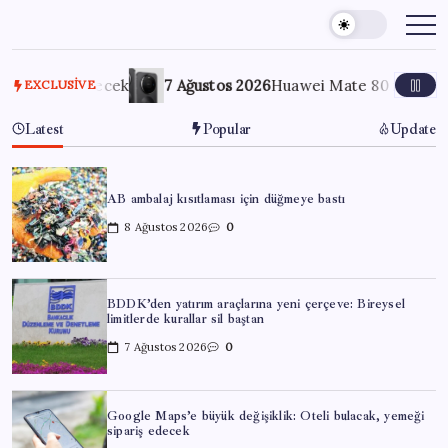
Skip
to
content
iş edecek
7 Ağustos 2026
Huawei Mate 80 için 16GB RAM v
EXCLUSIVE
Latest
Popular
Update
AB ambalaj kısıtlaması için düğmeye bastı
8 Ağustos 2026
0
BDDK’den yatırım araçlarına yeni çerçeve: Bireysel
limitlerde kurallar sil baştan
7 Ağustos 2026
0
Google Maps’e büyük değişiklik: Oteli bulacak, yemeği
sipariş edecek