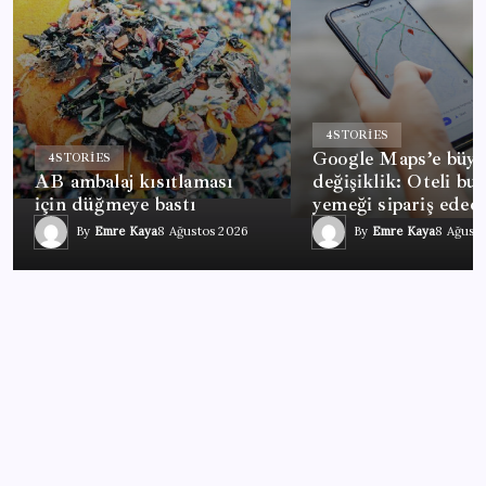
4
STORIES
Google Maps’e büy
4
STORIES
AB ambalaj kısıtlaması
değişiklik: Oteli bu
için düğmeye bastı
yemeği sipariş edec
By
Emre Kaya
8 Ağustos 2026
By
Emre Kaya
8 Ağust