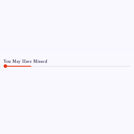
Açlık krizine karşı 9 sağlıklı kurtarıcı! Paketli
atıştırmalıklar yerine bunları tüketin
Sayaç
You May Have Missed