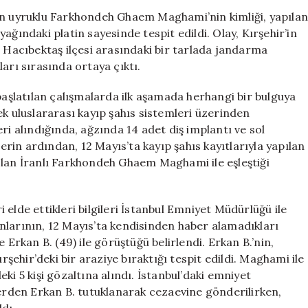
Kimliği
an uyruklu Farkhondeh Ghaem Maghami’nin kimliği, yapılan
Diş
ağındaki platin sayesinde tespit edildi. Olay, Kırşehir’in
İmplantı
n Hacıbektaş ilçesi arasındaki bir tarlada jandarma
ve
arı sırasında ortaya çıktı.
Platin
ile
başlatılan çalışmalarda ilk aşamada herhangi bir bulguya
Belirlendi
ek uluslararası kayıp şahıs sistemleri üzerinden
için
ri alındığında, ağzında 14 adet diş implantı ve sol
lerin ardından, 12 Mayıs’ta kayıp şahıs kayıtlarıyla yapılan
olan İranlı Farkhondeh Ghaem Maghami ile eşleştiği
elde ettikleri bilgileri İstanbul Emniyet Müdürlüğü ile
nlarının, 12 Mayıs’ta kendisinden haber alamadıkları
 Erkan B. (49) ile görüştüğü belirlendi. Erkan B.’nin,
ehir’deki bir araziye bıraktığı tespit edildi. Maghami ile
ki 5 kişi gözaltına alındı. İstanbul’daki emniyet
lerden Erkan B. tutuklanarak cezaevine gönderilirken,