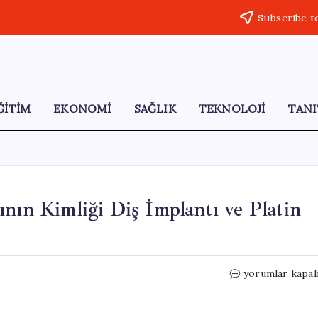
Subscribe t
ĞİTİM
EKONOMİ
SAĞLIK
TEKNOLOJİ
TANI
nın Kimliği Diş İmplantı ve Platin
Kırşehir’de
yorumlar kapal
Bulunan
İranlı
Kadının