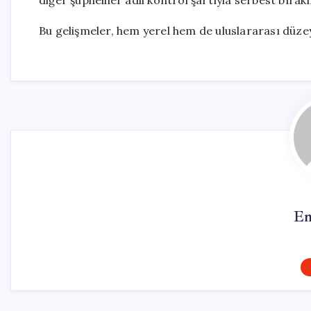
diğer şüpheliler adli kontrol şartıyla serbest bırakı
Bu gelişmeler, hem yerel hem de uluslararası düz
Em