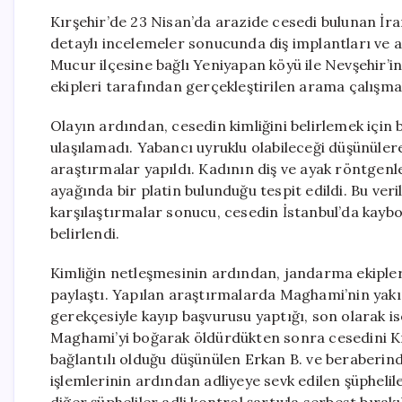
Kırşehir’de 23 Nisan’da arazide cesedi bulunan İr
detaylı incelemeler sonucunda diş implantları ve ay
Mucur ilçesine bağlı Yeniyapan köyü ile Nevşehir’i
ekipleri tarafından gerçekleştirilen arama çalışmal
Olayın ardından, cesedin kimliğini belirlemek için 
ulaşılamadı. Yabancı uyruklu olabileceği düşünüler
araştırmalar yapıldı. Kadının diş ve ayak röntgenle
ayağında bir platin bulunduğu tespit edildi. Bu veri
karşılaştırmalar sonucu, cesedin İstanbul’da kayb
belirlendi.
Kimliğin netleşmesinin ardından, jandarma ekipleri 
paylaştı. Yapılan araştırmalarda Maghami’nin yakı
gerekçesiyle kayıp başvurusu yaptığı, son olarak ise
Maghami’yi boğarak öldürdükten sonra cesedini Kırş
bağlantılı olduğu düşünülen Erkan B. ve beraberinde
işlemlerinin ardından adliyeye sevk edilen şüpheli