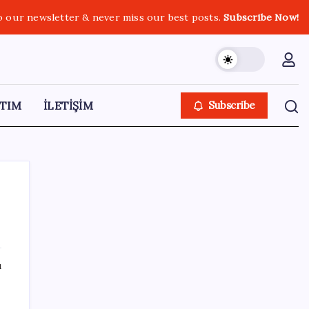
o our newsletter & never miss our best posts.
Subscribe Now!
TIM
İLETİŞİM
Subscribe
SON YAZILAR
ı
Turhan Çömez’den madenciler için çağrı:
‘Bu alın teri soygununa Allah aşkına son