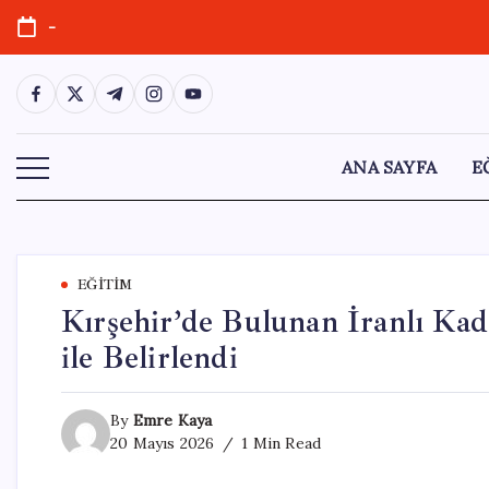
Skip
-
to
content
https://www.facebook.com/
https://twitter.com/
https://t.me/
https://www.instagram.com/
https://youtube.com/
ANA SAYFA
E
EĞITIM
Kırşehir’de Bulunan İranlı Kadı
ile Belirlendi
By
Emre Kaya
20 Mayıs 2026
1 Min Read