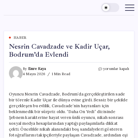
Skip
to
content
HABER
Nesrin Cavadzade ve Kadir Uçar,
Bodrum’da Evlendi
Nesrin
By
Emre Kaya
yorumlar kapalı
Cavadzade
4 Mayıs 2026
1 Min Read
ve
Kadir
Uçar,
Oyuncu Nesrin Cavadzade, Bodrum’da gerçekleştirilen sade
Bodrum’da
bir törenle Kadir Uçar ile dünya evine girdi. Sessiz bir şekilde
Evlendi
için
gerçekleşen bu evlilik, Cavadzade’nin hayranları için
beklenmedik bir sürpriz oldu. “Daha On Yedi” dizisinde
Şebnem karakterine hayat veren ünlü oyuncu, nikah sonrası
sosyal medya hesaplarından yaptığı paylaşımlarla dikkat
çekti. Öncelikle nikah alanındaki boş sandalyeleri gösteren
fotoğraflarını takipçileriyle paylaşan Cavadzade, ardından eşi