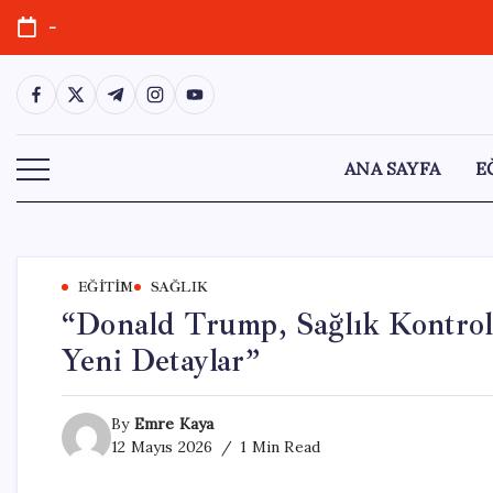
Skip
-
to
content
https://www.facebook.com/
https://twitter.com/
https://t.me/
https://www.instagram.com/
https://youtube.com/
ANA SAYFA
E
EĞITIM
SAĞLIK
“Donald Trump, Sağlık Kontrol
Yeni Detaylar”
By
Emre Kaya
12 Mayıs 2026
1 Min Read