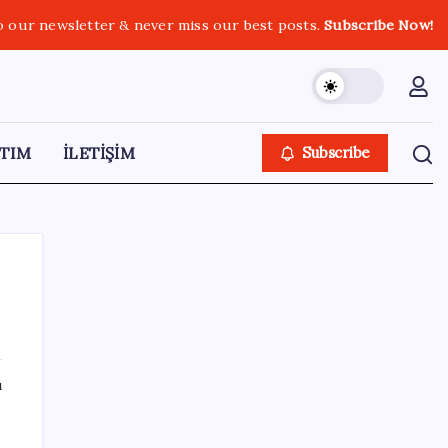
o our newsletter & never miss our best posts.
Subscribe Now!
TIM
İLETİŞİM
Subscribe
SON YAZILAR
ı
Turhan Çömez’den madenciler için çağrı:
‘Bu alın teri soygununa Allah aşkına son