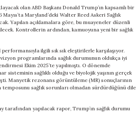
Gidiyor:
layacak olan ABD Başkanı Donald Trump’ın kapsamlı bir
Kalp
6 Mayıs’ta Maryland’deki Walter Reed Askeri Sağlık
Sağlığına
lacak. Yapılan açıklamalara göre, bu muayeneler düzenli
Dair
ilecek. Kontrollerin ardından, kamuoyuna yeni bir sağlık
Yeni
Detaylar”
için
performansıyla ilgili sık sık eleştirilerle karşılaşıyor.
levizyon programlarında sağlık durumunun oldukça iyi
lendirmesi Ekim 2025’te yapılmıştı. O dönemde
sisteminin sağlıklı olduğu ve biyolojik yaşının gerçek
lmişti. Manyetik rezonans görüntüleme (MR) sonuçlarının
a temposunu sağlık sorunları olmadan sürdürdüğünü dile
ay tarafından yapılacak rapor, Trump’ın sağlık durumu