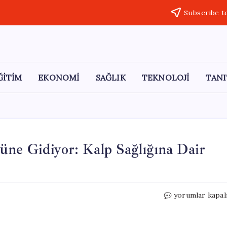
Subscribe t
ĞİTİM
EKONOMİ
SAĞLIK
TEKNOLOJİ
TANI
üne Gidiyor: Kalp Sağlığına Dair
“Donald
yorumlar kapal
Trump,
Sağlık
Kontrolüne