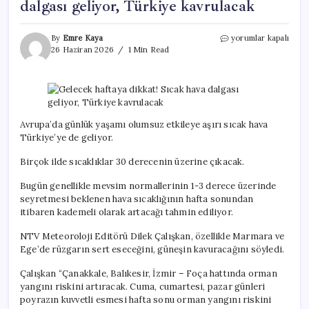
dalgası geliyor, Türkiye kavrulacak
Gelecek
By
Emre Kaya
yorumlar kapalı
haftaya
26 Haziran 2026
1 Min Read
dikkat!
Sıcak
hava
dalgası
geliyor,
Türkiye
Avrupa’da günlük yaşamı olumsuz etkileye aşırı sıcak hava
kavrulacak
Türkiye’ye de geliyor.
için
Birçok ilde sıcaklıklar 30 derecenin üzerine çıkacak.
Bugün genellikle mevsim normallerinin 1-3 derece üzerinde
seyretmesi beklenen hava sıcaklığının hafta sonundan
itibaren kademeli olarak artacağı tahmin ediliyor.
NTV Meteoroloji Editörü Dilek Çalışkan, özellikle Marmara ve
Ege’de rüzgarın sert eseceğini, güneşin kavuracağını söyledi.
Çalışkan “Çanakkale, Balıkesir, İzmir – Foça hattında orman
yangını riskini artıracak. Cuma, cumartesi, pazar günleri
poyrazın kuvvetli esmesi hafta sonu orman yangını riskini