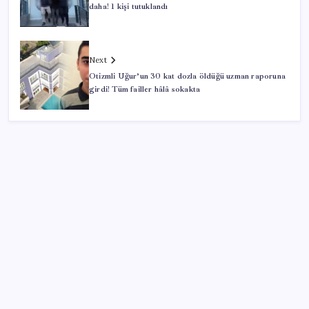
daha! 1 kişi tutuklandı
Next
Otizmli Uğur’un 30 kat dozla öldüğü uzman raporuna
girdi! Tüm failler hâlâ sokakta
SON YAZILAR
Son dakika… Kuşadası Belediyesi’ne üçüncü dalga
operasyon: Bülent Tezcan’ın kızı ve damadı dahil