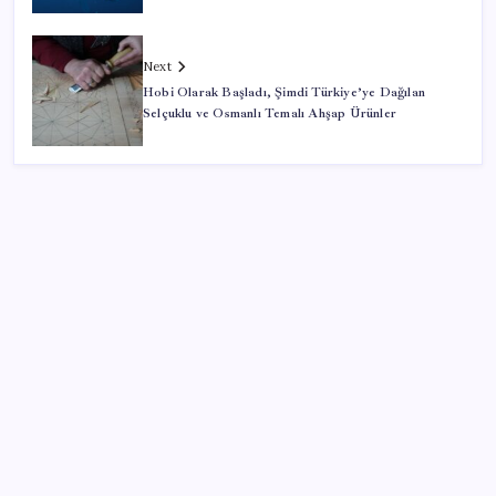
Next
Hobi Olarak Başladı, Şimdi Türkiye’ye Dağılan
Selçuklu ve Osmanlı Temalı Ahşap Ürünler
SON YAZILAR
Akkuyu’da bir aşama daha tamamlandı
Ev ve arsa alıp satacaklar dikkat! Bu kritik adımı
atlayan satış yapamayacak