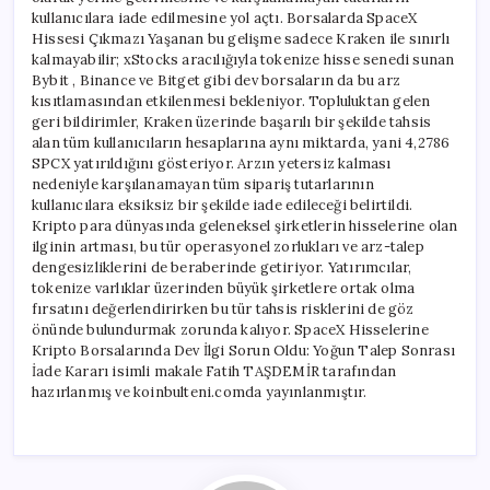
kullanıcılara iade edilmesine yol açtı. Borsalarda SpaceX
Hissesi Çıkmazı Yaşanan bu gelişme sadece Kraken ile sınırlı
kalmayabilir; xStocks aracılığıyla tokenize hisse senedi sunan
Bybit , Binance ve Bitget gibi dev borsaların da bu arz
kısıtlamasından etkilenmesi bekleniyor. Topluluktan gelen
geri bildirimler, Kraken üzerinde başarılı bir şekilde tahsis
alan tüm kullanıcıların hesaplarına aynı miktarda, yani 4,2786
SPCX yatırıldığını gösteriyor. Arzın yetersiz kalması
nedeniyle karşılanamayan tüm sipariş tutarlarının
kullanıcılara eksiksiz bir şekilde iade edileceği belirtildi.
Kripto para dünyasında geleneksel şirketlerin hisselerine olan
ilginin artması, bu tür operasyonel zorlukları ve arz-talep
dengesizliklerini de beraberinde getiriyor. Yatırımcılar,
tokenize varlıklar üzerinden büyük şirketlere ortak olma
fırsatını değerlendirirken bu tür tahsis risklerini de göz
önünde bulundurmak zorunda kalıyor. SpaceX Hisselerine
Kripto Borsalarında Dev İlgi Sorun Oldu: Yoğun Talep Sonrası
İade Kararı isimli makale Fatih TAŞDEMİR tarafından
hazırlanmış ve koinbulteni.comda yayınlanmıştır.