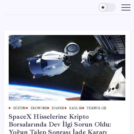
Skip
to
content
EĞITIM
EKONOMI
HABER
SAĞLIK
TEKNOLOJI
SpaceX Hisselerine Kripto
Borsalarında Dev İlgi Sorun Oldu:
Yoğun Talep Sonrası İade Kararı