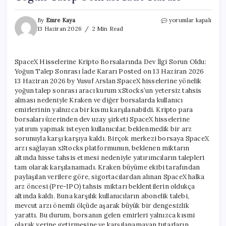
SpaceX
By
Emre Kaya
yorumlar kapalı
Hisselerine
13 Haziran 2026
2 Min Read
Kripto
Borsalarında
Dev
SpaceX Hisselerine Kripto Borsalarında Dev İlgi Sorun Oldu:
İlgi
Yoğun Talep Sonrası İade Kararı Posted on 13 Haziran 2026
Sorun
Oldu:
13 Haziran 2026 by Yusuf Arslan SpaceX hisselerine yönelik
Yoğun
yoğun talep sonrası aracı kurum xStocks’un yetersiz tahsis
Talep
alması nedeniyle Kraken ve diğer borsalarda kullanıcı
Sonrası
emirlerinin yalnızca bir kısmı karşılanabildi. Kripto para
İade
borsaları üzerinden dev uzay şirketi SpaceX hisselerine
Kararı
yatırım yapmak isteyen kullanıcılar, beklenmedik bir arz
için
sorunuyla karşı karşıya kaldı. Birçok merkezi borsaya SpaceX
arzı sağlayan xStocks platformunun, beklenen miktarın
altında hisse tahsis etmesi nedeniyle yatırımcıların talepleri
tam olarak karşılanamadı. Kraken büyüme ekibi tarafından
paylaşılan verilere göre, sigortacılardan alınan SpaceX halka
arz öncesi (Pre-IPO) tahsis miktarı beklentilerin oldukça
altında kaldı. Buna karşılık kullanıcıların abonelik talebi,
mevcut arzı önemli ölçüde aşarak büyük bir dengesizlik
yarattı. Bu durum, borsanın gelen emirleri yalnızca kısmi
olarak yerine getirmesine ve karşılanamayan tutarların