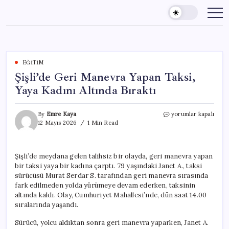
Skip
to
content
EĞITIM
Şişli’de Geri Manevra Yapan Taksi,
Yaya Kadını Altında Bıraktı
Şişli’de
By
Emre Kaya
yorumlar kapalı
Geri
12 Mayıs 2026
1 Min Read
Manevra
Yapan
Taksi,
Şişli’de meydana gelen talihsiz bir olayda, geri manevra yapan
Yaya
bir taksi yaya bir kadına çarptı. 79 yaşındaki Janet A., taksi
Kadını
Altında
sürücüsü Murat Serdar S. tarafından geri manevra sırasında
Bıraktı
fark edilmeden yolda yürümeye devam ederken, taksinin
için
altında kaldı. Olay, Cumhuriyet Mahallesi’nde, dün saat 14.00
sıralarında yaşandı.
Sürücü, yolcu aldıktan sonra geri manevra yaparken, Janet A.