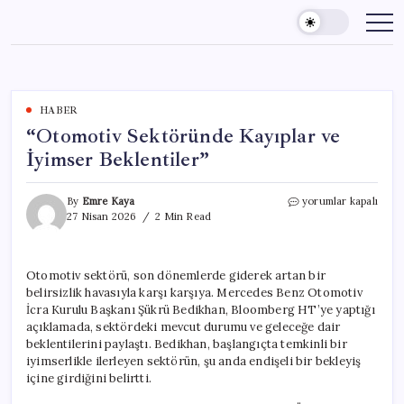
Skip
to
content
HABER
“Otomotiv Sektöründe Kayıplar ve
İyimser Beklentiler”
“Otomotiv
By
Emre Kaya
yorumlar kapalı
Sektöründe
27 Nisan 2026
2 Min Read
Kayıplar
ve
İyimser
Otomotiv sektörü, son dönemlerde giderek artan bir
Beklentiler”
belirsizlik havasıyla karşı karşıya. Mercedes Benz Otomotiv
için
İcra Kurulu Başkanı Şükrü Bedikhan, Bloomberg HT’ye yaptığı
açıklamada, sektördeki mevcut durumu ve geleceğe dair
beklentilerini paylaştı. Bedikhan, başlangıçta temkinli bir
iyimserlikle ilerleyen sektörün, şu anda endişeli bir bekleyiş
içine girdiğini belirtti.