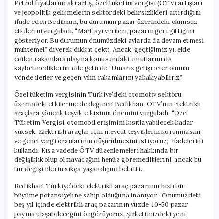
Petrol fiyatlarındaki artış, özel tüketim vergisi (ÖTV) artışları
ve jeopolitik gelişmelerin sektördeki belirsizlikleri artırdığını
ifade eden Bedikhan, bu durumun pazar üzerindeki olumsuz
etkilerini vurguladı. “Mart ayı verileri, pazarın geri gittiğini
gösteriyor. Bu durumun önümüzdeki aylarda da devam etmesi
muhtemel,” diyerek dikkat çekti. Ancak, geçtiğimiz yıl elde
edilen rakamlara ulaşma konusundaki umutlarını da
kaybetmediklerini dile getirdi: “Umarız gelişmeler olumlu
yönde ilerler ve geçen yılın rakamlarını yakalayabiliriz.”
Özel tüketim vergisinin Türkiye’deki otomotiv sektörü
üzerindeki etkilerine de değinen Bedikhan, ÖTV’nin elektrikli
araçlara yönelik teşvik etkisinin önemini vurguladı. “Özel
Tüketim Vergisi, otomobil erişimini kısıtlayabilecek kadar
yüksek. Elektrikli araçlar için mevcut teşviklerin korunmasını
ve genel vergi oranlarının düşürülmesini istiyoruz,” ifadelerini
kullandı. Kısa vadede ÖTV düzenlemeleri hakkında bir
değişiklik olup olmayacağını henüz göremediklerini, ancak bu
tür değişimlerin sıkça yaşandığını belirtti.
Bedikhan, Türkiye’deki elektrikli araç pazarının hızlı bir
büyüme potansiyeline sahip olduğuna inanıyor. “Önümüzdeki
beş yıl içinde elektrikli araç pazarının yüzde 40-50 pazar
payına ulaşabileceğini öngörüyoruz. Şirketimizdeki yeni