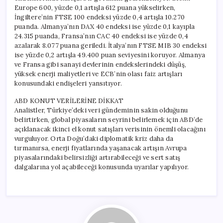
Europe 600, yüzde 0,1 artışla 612 puana yükselirken,
İngiltere’nin FTSE 100 endeksi yüzde 0,4 artışla 10.270
puanda. Almanya’nın DAX 40 endeksi ise yüzde 0,1 kayıpla
24.315 puanda, Fransa’nın CAC 40 endeksi ise yüzde 0,4
azalarak 8.077 puana geriledi. İtalya’nın FTSE MIB 30 endeksi
ise yüzde 0,2 artışla 49.400 puan seviyesini koruyor. Almanya
ve Fransa gibi sanayi devlerinin endekslerindeki düşüş,
yüksek enerji maliyetleri ve ECB’nin olası faiz artışları
konusundaki endişeleri yansıtıyor.
ABD KONUT VERİLERİNE DİKKAT
Analistler, Türkiye’deki veri gündeminin sakin olduğunu
belirtirken, global piyasaların seyrini belirlemek için ABD’de
açıklanacak ikinci el konut satışları verisinin önemli olacağını
vurguluyor. Orta Doğu’daki diplomatik kriz daha da
tırmanırsa, enerji fiyatlarında yaşanacak artışın Avrupa
piyasalarındaki belirsizliği artırabileceği ve sert satış
dalgalarına yol açabileceği konusunda uyarılar yapılıyor.