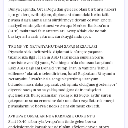
Dünya çapında, Orta Doğu’dan gelecek olası bir barış haberi
için gözler çevrilmişken, diplomasi alanındaki belirsizlik
piyasa dalgalanmalarını sürdürmeye devam ediyor. Enerji
maliyetlerinin yükselmesi ve Avrupa Merkez Bankası’nın
(ECB) muhtemel faiz artırımları, Avrupa’daki ekonomik
baskıyı artırarak yatırımcıları kaygılandırıyor.
TRUMP VE NETANYAHU’DAN SAVAŞ MESAJLARI
Piyasalardaki belirsizlik, diplomatik süreçte yaşanan
tıkanıklıkla ilgili. İran’ın ABD tarafından sunulan barış
önerisine verdiği yanıt, Washington’da olumsuz karşılandı.
Eski ABD Başkanı Donald Trump, İran’ın yanıtını “kabul
edilemez” olarak nitelendirirken, İsrail Başbakanı Binyamin
Netanyahu, “İran’ın hala zenginleştirilmiş uranyum
bulundurması, daha yapacak çok işimiz olduğunu gösteriyor”
diyerek savaşın sona yaklaşmadığına dair endişeleri
güçlendirdi. Bu açıklamalar, yaklaşık iki buçuk aydır süren
çatışmanın sona ermesine dair umutları zayıflatarak enerji
piyasalarını ve borsa endekslerini olumsuz etkiledi.
AVRUPA BORSALARINDA KARMAŞIK GÖRÜNTÜ
Saat 10.40 itibarıyla Avrupa’nın önde gelen borsa
endekslerinde karışık bir görünüm gözlemleniyor. Stoxx