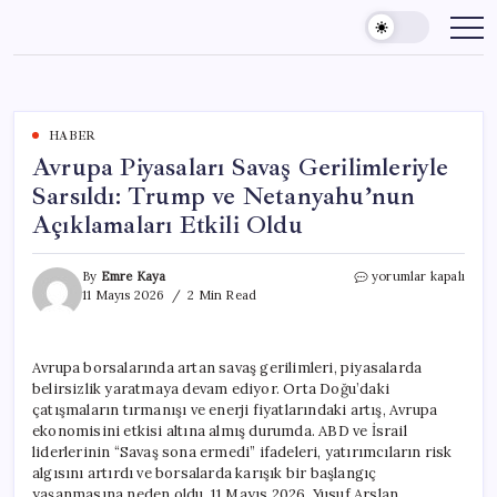
Skip
to
content
HABER
Avrupa Piyasaları Savaş Gerilimleriyle
Sarsıldı: Trump ve Netanyahu’nun
Açıklamaları Etkili Oldu
Avrupa
By
Emre Kaya
yorumlar kapalı
Piyasaları
11 Mayıs 2026
2 Min Read
Savaş
Gerilimleriyle
Sarsıldı:
Avrupa borsalarında artan savaş gerilimleri, piyasalarda
Trump
belirsizlik yaratmaya devam ediyor. Orta Doğu’daki
ve
Netanyahu’nun
çatışmaların tırmanışı ve enerji fiyatlarındaki artış, Avrupa
Açıklamaları
ekonomisini etkisi altına almış durumda. ABD ve İsrail
Etkili
liderlerinin “Savaş sona ermedi” ifadeleri, yatırımcıların risk
Oldu
algısını artırdı ve borsalarda karışık bir başlangıç
için
yaşanmasına neden oldu. 11 Mayıs 2026, Yusuf Arslan.