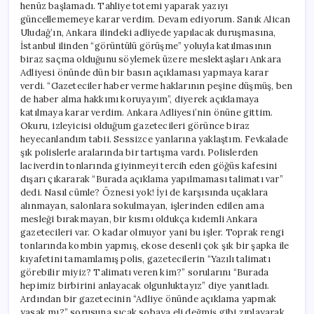
henüz başlamadı. Tahliye totemi yaparak yazıyı
güncellememeye karar verdim. Devam ediyorum. Sanık Alican
Uludağ’ın, Ankara ilindeki adliyede yapılacak duruşmasına,
İstanbul ilinden “görüntülü görüşme” yoluyla katılmasının
biraz saçma olduğunu söylemek üzere meslektaşları Ankara
Adliyesi önünde dün bir basın açıklaması yapmaya karar
verdi. “Gazeteciler haber verme haklarının peşine düşmüş, ben
de haber alma hakkımı koruyayım”, diyerek açıklamaya
katılmaya karar verdim. Ankara Adliyesi’nin önüne gittim.
Okuru, izleyicisi olduğum gazetecileri görünce biraz
heyecanlandım tabii. Sessizce yanlarına yaklaştım. Fevkalade
şık polislerle aralarında bir tartışma vardı. Polislerden
laciverdin tonlarında giyinmeyi tercih eden göğüs kafesini
dışarı çıkararak “Burada açıklama yapılmaması talimatı var”
dedi. Nasıl cümle? Öznesi yok! İyi de karşısında uçaklara
alınmayan, salonlara sokulmayan, işlerinden edilen ama
mesleği bırakmayan, bir kısmı oldukça kıdemli Ankara
gazetecileri var. O kadar olmuyor yani bu işler. Toprak rengi
tonlarında kombin yapmış, ekose desenli çok şık bir şapka ile
kıyafetini tamamlamış polis, gazetecilerin “Yazılı talimatı
görebilir miyiz? Talimatı veren kim?” sorularını “Burada
hepimiz birbirini anlayacak olgunluktayız” diye yanıtladı.
Ardından bir gazetecinin “Adliye önünde açıklama yapmak
yasak mı?” sorusuna sıcak sobaya eli değmiş gibi zıplayarak