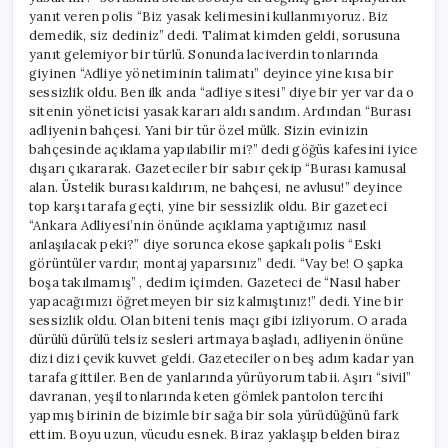
yanıt veren polis “Biz yasak kelimesini kullanmıyoruz. Biz
demedik, siz dediniz” dedi. Talimat kimden geldi, sorusuna
yanıt gelemiyor bir türlü. Sonunda laciverdin tonlarında
giyinen “Adliye yönetiminin talimatı” deyince yine kısa bir
sessizlik oldu. Ben ilk anda “adliye sitesi” diye bir yer var da o
sitenin yöneticisi yasak kararı aldı sandım. Ardından “Burası
adliyenin bahçesi. Yani bir tür özel mülk. Sizin evinizin
bahçesinde açıklama yapılabilir mi?” dedi göğüs kafesini iyice
dışarı çıkararak. Gazeteciler bir sabır çekip “Burası kamusal
alan. Üstelik burası kaldırım, ne bahçesi, ne avlusu!” deyince
top karşı tarafa geçti, yine bir sessizlik oldu. Bir gazeteci
“Ankara Adliyesi’nin önünde açıklama yaptığımız nasıl
anlaşılacak peki?” diye sorunca ekose şapkalı polis “Eski
görüntüler vardır, montaj yaparsınız” dedi. “Vay be! O şapka
boşa takılmamış” , dedim içimden. Gazeteci de “Nasıl haber
yapacağımızı öğretmeyen bir siz kalmıştınız!” dedi. Yine bir
sessizlik oldu. Olan biteni tenis maçı gibi izliyorum. O arada
dürülü dürülü telsiz sesleri artmaya başladı, adliyenin önüne
dizi dizi çevik kuvvet geldi. Gazeteciler on beş adım kadar yan
tarafa gittiler. Ben de yanlarında yürüyorum tabii. Aşırı “sivil”
davranan, yeşil tonlarında keten gömlek pantolon tercihi
yapmış birinin de bizimle bir sağa bir sola yürüdüğünü fark
ettim. Boyu uzun, vücudu esnek. Biraz yaklaşıp belden biraz