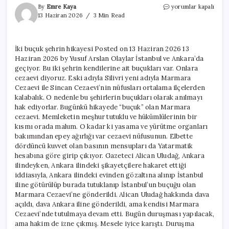
İki
By
Emre Kaya
yorumlar kapalı
buçuk
13 Haziran 2026
3 Min Read
şehrin
hikayesi
için
İki buçuk şehrin hikayesi Posted on 13 Haziran 2026 13
Haziran 2026 by Yusuf Arslan Olaylar İstanbul ve Ankara’da
geçiyor. Bu iki şehrin kendilerine ait buçukları var. Onlara
cezaevi diyoruz. Eski adıyla Silivri yeni adıyla Marmara
Cezaevi ile Sincan Cezaevi’nin nüfusları ortalama ilçelerden
kalabalık. O nedenle bu şehirlerin buçukları olarak anılmayı
hak ediyorlar. Bugünkü hikayede “buçuk” olan Marmara
cezaevi. Memleketin meşhur tutuklu ve hükümlülerinin bir
kısmı orada malum. O kadar ki yasama ve yürütme organları
bakımından epey ağırlığı var cezaevi nüfusunun. Elbette
dördüncü kuvvet olan basının mensupları da Yatarmatik
hesabına göre girip çıkıyor. Gazeteci Alican Uludağ, Ankara
ilindeyken, Ankara ilindeki şikayetçilere hakaret ettiği
iddiasıyla, Ankara ilindeki evinden gözaltına alınıp İstanbul
iline götürülüp burada tutuklanıp İstanbul’un buçuğu olan
Marmara Cezaevi’ne gönderildi. Alican Uludağ hakkında dava
açıldı, dava Ankara iline gönderildi, ama kendisi Marmara
Cezaevi’nde tutulmaya devam etti. Bugün duruşması yapılacak,
ama hakim de izne çıkmış. Mesele iyice karıştı. Duruşma