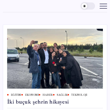
Skip
to
content
EĞITIM
EKONOMI
HABER
SAĞLIK
TEKNOLOJI
İki buçuk şehrin hikayesi