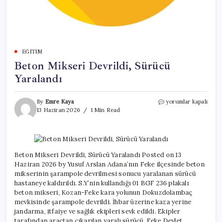
EĞITIM
Beton Mikseri Devrildi, Sürücü
Yaralandı
Beton
By
Emre Kaya
yorumlar kapalı
Mikseri
13 Haziran 2026
1 Min Read
Devrildi,
Sürücü
Yaralandı
için
Beton Mikseri Devrildi, Sürücü Yaralandı Posted on 13
Haziran 2026 by Yusuf Arslan Adana’nın Feke ilçesinde beton
mikserinin şarampole devrilmesi sonucu yaralanan sürücü
hastaneye kaldırıldı. S.Y’nin kullandığı 01 BGF 236 plakalı
beton mikseri, Kozan-Feke kara yolunun Dokuzdolambaç
mevkisinde şarampole devrildi. İhbar üzerine kaza yerine
jandarma, itfaiye ve sağlık ekipleri sevk edildi. Ekipler
tarafından araçtan çıkarılan yaralı sürücü, Feke Devlet