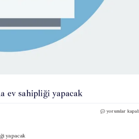
a ev sahipliği yapacak
Mersin,
yorumlar kapal
iki
spor
organizasyonu
ev