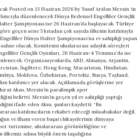
sahipliği
acak Posted on 13 Haziran 2026 by Yusuf Arslan Mersin ‘in
yapacak
atılımcıyla düzenlenecek Dünya Bedensel Engelliler Gençlik
için
alter Şampiyonası ise 26 Haziran’da başlayacak. Türkiye
göre geçen sene 5 kıtadan çok sayıda ülkenin katılımıyla
Engelliler Dünya Halter Şampiyonası’na ev sahipliği yapa
 sahne olacak. Komitenin uluslararası adaylık süreçleri
gelliler Gençlik Oyunları, 26 Haziran-4 Temmuz’da ise
nlenecek. Organizasyonlarda, ABD, Almanya, Arjantin,
ürcistan, İngiltere, Hong Kong, Macaristan, Hindistan,
lombiya, Moldova, Özbekistan, Portekiz, Rusya, Tayland,
kın katılımcı yer alacak. Açıklamada görüşlerine yer
Murat Aksu, Mersin’in paralimpik spor
ini belirtti. Mersin’in geçen yıl ev sahipliği yaptığı
iğini ifade eden Aksu, şunları kaydetti: “Bu
ararası katılımcıların rekabet edeceği müsabakalar değil,
tluğun ve ilham veren başarı hikayelerinin dünyaya
spor turizmine, uluslararası görünürlüğüne ve
n ülkemiz adına büyük önem taşıdığına