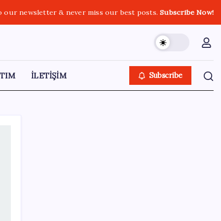
o our newsletter & never miss our best posts.
Subscribe Now!
TIM
İLETİŞİM
Subscribe
SON YAZILAR
Turhan Çömez’den madenciler için çağrı:
‘Bu alın teri soygununa Allah aşkına son