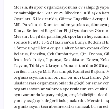
Mersin, iki spor organizasyonuna ev sahipliği yap
ev sahipliğinde 5 kıta ve 29 ülkeden 500’ü aşkın k
Oyunları 15 Haziran’da, Görme Engelliler Avrupa H
Milli Paralimpik Komitesinden yapılan açıklamaya 
Dünya Bedensel Engelliler Plaj Oyunları ve Görme 
Mersin , bu yıl da paralimpik sporların heyecanına
sonucu kentte 15-22 Haziran’da Dünya Bedensel En
Görme Engelliler Avrupa Halter Şampiyonası düze
Belarus, Brezilya, Çek Cumhuriyeti, Çin, Fransa, G
İran, Irak, İtalya, Japonya, Kazakistan, Kenya, Ko
Tayvan, Türkiye, Ukrayna, Yunanistan’dan 500’ü aş
verilen Türkiye Milli Paralimpik Komitesi Başkanı 
organizasyonlarının önemli bir merkezi haline geldiğ
uluslararası organizasyonlarda güçlü bir sınav verd
organizasyonlar yalnızca sporcularımızın ve ulusl
aynı zamanda kapsayıcılığın, erişilebilirliğin, dos
yansıyacağı çok değerli buluşmalardır. Mersin’in 
organizasyon tecrübesine katkı sunacak bu süreci