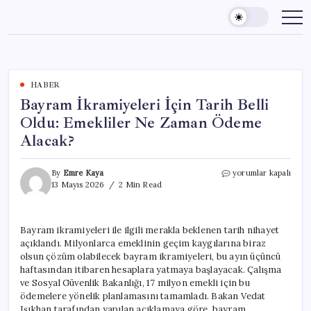
Skip
to
content
HABER
Bayram İkramiyeleri İçin Tarih Belli
Oldu: Emekliler Ne Zaman Ödeme
Alacak?
Bayram
By
Emre Kaya
yorumlar kapalı
İkramiyeleri
13 Mayıs 2026
2 Min Read
İçin
Tarih
Belli
Bayram ikramiyeleri ile ilgili merakla beklenen tarih nihayet
Oldu:
açıklandı. Milyonlarca emeklinin geçim kaygılarına biraz
Emekliler
Ne
olsun çözüm olabilecek bayram ikramiyeleri, bu ayın üçüncü
Zaman
haftasından itibaren hesaplara yatmaya başlayacak. Çalışma
Ödeme
ve Sosyal Güvenlik Bakanlığı, 17 milyon emekli için bu
Alacak?
ödemelere yönelik planlamasını tamamladı. Bakan Vedat
için
Işıkhan tarafından yapılan açıklamaya göre, bayram