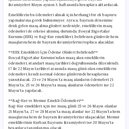
ikramiyeleri Mayıs ayının 3. haftasında hesaplara aktarılacak.
Emeklilerin bu ödemeleri almak için herhangi bir ek başvuru
yapmalarına gerek bulunmuyor. Ayrıca, bayram dönemine
denk gelen maaş alma günleri nedeniyle, emeklilerin maaş
ödemeleri de erkene alınmış durumda. Sosyal Sigortalar
Kurumu (SSK) ve Bağ-Kur emeklileri, belirlenen günlerde hem
maaşlarını hem de bayram ikramiyelerini topluca alacaklar.
**SSK Emeklileri İçin Ödeme Günleri Belirlendi**
Sosyal Sigortalar Kurumu’ndan maaş alan emeklilerin
ödemeleri, standart maaş tarihleri doğrultusunda düzenlendi.
17 ile 22 Mayıs tarihleri arasında maaş günü olan emeklilerin
ödemeleri, kendi normal ödeme günlerinde hesaplarına
yansıtılacak. 23 ve 24 Mayıs’ta maaş alanların ödemeleri 21
Mayıs’ta, 25 ve 26 Mayıs’ta maaş alanların ödemeleri ise 22
Mayıs’ta yapılacak.
**Bağ-Kur ve Memur Emekli Ödemeleri**
Bağ-Kur emeklileri için ise maaş günü 25 ve 26 Mayıs olanlar
21 Mayıs’ta, 27 ve 28 Mayıs’ta maaş alanlar ise 22 Mayıs’ta hem
maaşlarına hem de bayram ikramiyelerine ulaşacaklar. Memur
emeklilerinin Kurban Bayramı ikramiyeleri ise 20 Mayıs’ta
hesaplara tanımlanmış olacak.