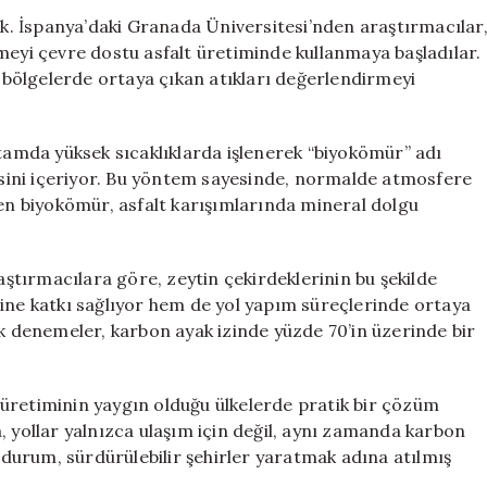
Çevre
cak. İspanya’daki Granada Üniversitesi’nden araştırmacılar
Dostu
meyi çevre dostu asfalt üretiminde kullanmaya başladılar.
Yol
u bölgelerde ortaya çıkan atıkları değerlendirmeyi
Yapımında
Devrim
için
rtamda yüksek sıcaklıklarda işlenerek “biyokömür” adı
sini içeriyor. Bu yöntem sayesinde, normalde atmosfere
len biyokömür, asfalt karışımlarında mineral dolgu
raştırmacılara göre, zeytin çekirdeklerinin bu şekilde
sine katkı sağlıyor hem de yol yapım süreçlerinde ortaya
lk denemeler, karbon ayak izinde yüzde 70’in üzerinde bir
üretiminin yaygın olduğu ülkelerde pratik bir çözüm
, yollar yalnızca ulaşım için değil, aynı zamanda karbon
u durum, sürdürülebilir şehirler yaratmak adına atılmış