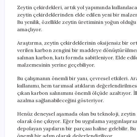
Zeytin çekirdekleri, artık yol yapımında kullanıla
zeytin çekirdeklerinden elde edilen yeni bir malze
Bu yenilik, özellikle zeytin üretiminin yoğun olduğ
amaçlıyor.
Araştırma, zeytin çekirdeklerinin oksijensiz bir o
verilen karbon zengini bir maddeye dönüştürülme
salınan karbon, katı formda sabitleniyor. Elde edi
malzemesinin yerine geçebiliyor.
Bu çalışmanın önemli bir yanı, çevresel etkileri. A
kullanımı, hem tarımsal atıkların değerlendirilme
çıkan karbon salınımını önemli ölçüde azaltıyor. İ
azalma sağlanabileceğini gösteriyor.
Henüz deneysel aşamada olan bu teknoloji, zeytin 
olarak öne çıkıyor. Eğer bu uygulama yaygınlaşırsa
depolayan yapıların bir parçası haline gelebilir. B
önemli bir adım olarak değerlendiriliyor.