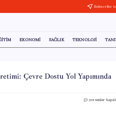
Subscribe t
ĞİTİM
EKONOMİ
SAĞLIK
TEKNOLOJİ
TANI
Üretimi: Çevre Dostu Yol Yapımında
Zeytin
yorumlar kapal
Çekirdekleriyle
Asfalt
Üretimi: