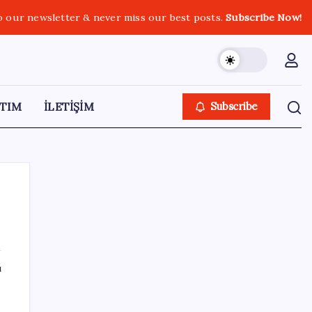
o our newsletter & never miss our best posts.
Subscribe Now!
TIM
İLETİŞİM
Subscribe
SON YAZILAR
ı
BDDK’den yatırım araçlarına yeni çerçeve:
Bireysel limitlerde kurallar sil baştan