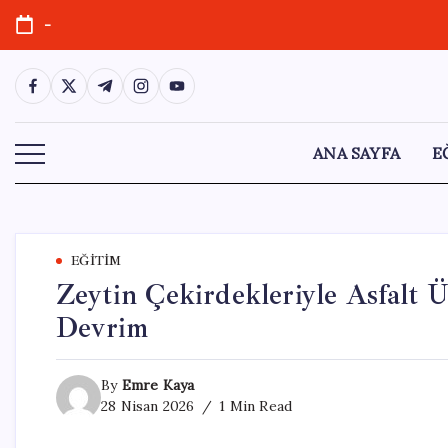
Skip
-
to
content
https://www.facebook.com/
https://twitter.com/
https://t.me/
https://www.instagram.com/
https://youtube.com/
ANA SAYFA
E
EĞITIM
Zeytin Çekirdekleriyle Asfalt 
Devrim
By
Emre Kaya
28 Nisan 2026
1 Min Read