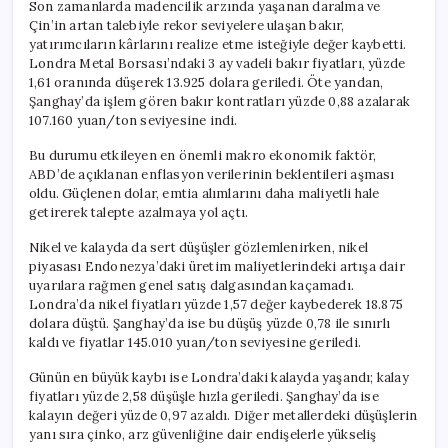
Son zamanlarda madencilik arzında yaşanan daralma ve
Çin’in artan talebiyle rekor seviyelere ulaşan bakır,
yatırımcıların kârlarını realize etme isteğiyle değer kaybetti.
Londra Metal Borsası’ndaki 3 ay vadeli bakır fiyatları, yüzde
1,61 oranında düşerek 13.925 dolara geriledi. Öte yandan,
Şanghay’da işlem gören bakır kontratları yüzde 0,88 azalarak
107.160 yuan/ton seviyesine indi.
Bu durumu etkileyen en önemli makro ekonomik faktör,
ABD’de açıklanan enflasyon verilerinin beklentileri aşması
oldu. Güçlenen dolar, emtia alımlarını daha maliyetli hale
getirerek talepte azalmaya yol açtı.
Nikel ve kalayda da sert düşüşler gözlemlenirken, nikel
piyasası Endonezya’daki üretim maliyetlerindeki artışa dair
uyarılara rağmen genel satış dalgasından kaçamadı.
Londra’da nikel fiyatları yüzde 1,57 değer kaybederek 18.875
dolara düştü. Şanghay’da ise bu düşüş yüzde 0,78 ile sınırlı
kaldı ve fiyatlar 145.010 yuan/ton seviyesine geriledi.
Günün en büyük kaybı ise Londra’daki kalayda yaşandı; kalay
fiyatları yüzde 2,58 düşüşle hızla geriledi. Şanghay’da ise
kalayın değeri yüzde 0,97 azaldı. Diğer metallerdeki düşüşlerin
yanı sıra çinko, arz güvenliğine dair endişelerle yükseliş