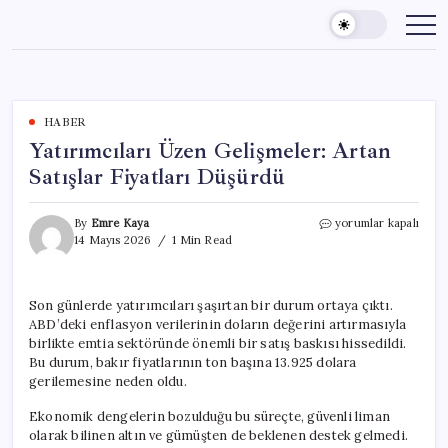
Skip
to
content
HABER
Yatırımcıları Üzen Gelişmeler: Artan
Satışlar Fiyatları Düşürdü
Yatırımcıları
By
Emre Kaya
yorumlar kapalı
Üzen
14 Mayıs 2026
1 Min Read
Gelişmeler:
Artan
Satışlar
Son günlerde yatırımcıları şaşırtan bir durum ortaya çıktı.
Fiyatları
ABD’deki enflasyon verilerinin doların değerini artırmasıyla
Düşürdü
için
birlikte emtia sektöründe önemli bir satış baskısı hissedildi.
Bu durum, bakır fiyatlarının ton başına 13.925 dolara
gerilemesine neden oldu.
Ekonomik dengelerin bozulduğu bu süreçte, güvenli liman
olarak bilinen altın ve gümüşten de beklenen destek gelmedi.