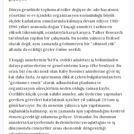
Dünya genelinde toplumsal roller değişse de, aile hayatının
yönetimi ve ev içindeki organizasyon sorumluluğu büyük
ölçüde kadınların omuzlarında kalmaya devam ediyor. 1981-
1996 yılları arasında doğan Y kuşağı anneleri, tarihin en
yüksek tükenmişlik oranlarıyla karşı karşıya. Talker Research
tarafından yapılan bir çalışmada, bu neslin yalnızca fiziksel
olarak değil, aynı zamanda görünmeyen bir “zihinsel yük”
altında da ezildiği gözler önüne serildi.
Y kuşağı annelerinin %19’u, evdeki adaletsiz iş bölümünden
dolayı partnerlerine ve genel sisteme karşı öfke besliyor. Bu
oran, bir önceki nesil olan Baby Boomer annelerine göre üç
kat daha fazla. Araştırmanın dikkat çeken bulgularından biri,
“görünmez emek” olarak adlandırılan planlama ve
organizasyon süreçlerinin neden olduğu zaman kaybı.
Özellikle küçük çocuk sahibi anneler, aile üyelerine yapmaları
gereken görevleri hatırlatmak için her yıl yaklaşık 20 tam iş
günü harcıyor. Bu da annenin yalnızca işin yapılmasını
sağlamakla kalmayıp, aynı zamanda işin yapılmadığını kontrol
etmesi gerektiği anlamına geliyor. Uzmanlar, bu durumun
annelerin kariyerlerinde ilerlemelerini yavaşlattığını ve iş
dünyasında cinsiyetler arası ekonomik dengesizliği
artırdığını vurguluyor.