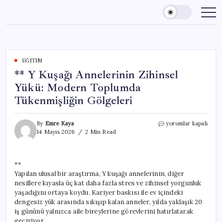
Skip
to
content
EĞITIM
** Y Kuşağı Annelerinin Zihinsel
Yükü: Modern Toplumda
Tükenmişliğin Gölgeleri
**
By
Emre Kaya
yorumlar kapalı
Y
14 Mayıs 2026
2 Min Read
Kuşağı
Annelerinin
Zihinsel
**
Yükü:
Yapılan ulusal bir araştırma, Y kuşağı annelerinin, diğer
Modern
Toplumda
nesillere kıyasla üç kat daha fazla stres ve zihinsel yorgunluk
Tükenmişliğin
yaşadığını ortaya koydu. Kariyer baskısı ile ev içindeki
Gölgeleri
dengesiz yük arasında sıkışıp kalan anneler, yılda yaklaşık 20
için
iş gününü yalnızca aile bireylerine görevlerini hatırlatarak
geçiriyor.