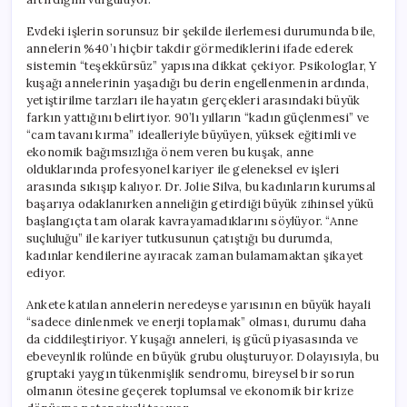
Evdeki işlerin sorunsuz bir şekilde ilerlemesi durumunda bile,
annelerin %40’ı hiçbir takdir görmediklerini ifade ederek
sistemin “teşekkürsüz” yapısına dikkat çekiyor. Psikologlar, Y
kuşağı annelerinin yaşadığı bu derin engellenmenin ardında,
yetiştirilme tarzları ile hayatın gerçekleri arasındaki büyük
farkın yattığını belirtiyor. 90’lı yılların “kadın güçlenmesi” ve
“cam tavanı kırma” idealleriyle büyüyen, yüksek eğitimli ve
ekonomik bağımsızlığa önem veren bu kuşak, anne
olduklarında profesyonel kariyer ile geleneksel ev işleri
arasında sıkışıp kalıyor. Dr. Jolie Silva, bu kadınların kurumsal
başarıya odaklanırken anneliğin getirdiği büyük zihinsel yükü
başlangıçta tam olarak kavrayamadıklarını söylüyor. “Anne
suçluluğu” ile kariyer tutkusunun çatıştığı bu durumda,
kadınlar kendilerine ayıracak zaman bulamamaktan şikayet
ediyor.
Ankete katılan annelerin neredeyse yarısının en büyük hayali
“sadece dinlenmek ve enerji toplamak” olması, durumu daha
da ciddileştiriyor. Y kuşağı anneleri, iş gücü piyasasında ve
ebeveynlik rolünde en büyük grubu oluşturuyor. Dolayısıyla, bu
gruptaki yaygın tükenmişlik sendromu, bireysel bir sorun
olmanın ötesine geçerek toplumsal ve ekonomik bir krize