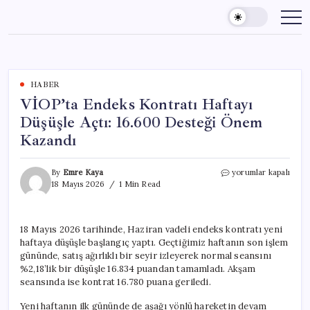
Skip
to
content
HABER
VİOP’ta Endeks Kontratı Haftayı
Düşüşle Açtı: 16.600 Desteği Önem
Kazandı
VİOP’ta
By
Emre Kaya
yorumlar kapalı
Endeks
18 Mayıs 2026
1 Min Read
Kontratı
Haftayı
Düşüşle
18 Mayıs 2026 tarihinde, Haziran vadeli endeks kontratı yeni
Açtı:
haftaya düşüşle başlangıç yaptı. Geçtiğimiz haftanın son işlem
16.600
Desteği
gününde, satış ağırlıklı bir seyir izleyerek normal seansını
Önem
%2,18’lik bir düşüşle 16.834 puandan tamamladı. Akşam
Kazandı
seansında ise kontrat 16.780 puana geriledi.
için
Yeni haftanın ilk gününde de aşağı yönlü hareketin devam