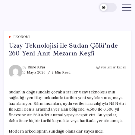
Skip
to
content
EKONOMI
Uzay Teknolojisi ile Sudan Çölü’nde
260 Yeni Anıt Mezarın Keşfi
Uzay
By
Emre Kaya
yorumlar kapalı
Teknolojisi
16 Mayıs 2026
2 Min Read
ile
Sudan
Çölü’nde
Sudan’ın doğusundaki çorak araziler, uzay teknolojisinin
260
sağladığı yenilikçi imkanlarla tarihin yeni sayfalarını açmaya
Yeni
Anıt
hazırlanıyor. Bilim insanları, uydu verileri aracılığıyla Nil Nehri
Mezarın
ile Kızıl Deniz arasında yer alan bölgede, 4,500 ile 6,500 yıl
Keşfi
öncesine ait 260 adet anıtsal yapıyı tespit etti. Bu yapılar,
için
daha önce hiçbir tarihi kaynakta veya haritada yer almamıştı.
Modern arkeolojinin sunduğu olanaklar sayesinde,