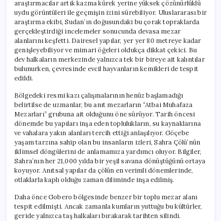
araştırmacılar artık kazma kürek yerine yüksek çözünürlüklü
uydu görüntüleri ile geçmişin izini sürebiliyor. Uluslararası bir
araştırma ekibi, Sudan’ın doğusundaki bu çorak topraklarda
gerçekleştirdiği incelemeler sonucunda devasa mezar
alanlarını keşfetti. Dairesel yapılar, yer yer 80 metreye kadar
genişleyebiliyor ve mimari öğeleri oldukça dikkat çekici. Bu
dev halkaların merkezinde yalnızca tek bir bireye ait kalıntılar
bulunurken, çevresinde evcil hayvanların kemikleri de tespit
edildi.
Bölgedeki resmi kazı çalışmalarının henüz başlamadığı
belirtilse de uzmanlar, bu anıt mezarların “Atbai Muhafaza
Mezarları” grubuna ait olduğunu öne sürüyor. Tarih öncesi
dönemde bu yapıları inşa eden toplulukların, su kaynaklarına
ve vahalara yakın alanları tercih ettiği anlaşılıyor. Göçebe
yaşam tarzına sahip olan bu insanların izleri, Sahra Çölü’nün
iklimsel döngülerini de anlamamıza yardımcı oluyor. Bilgiler,
Sahra’nın her 21,000 yılda bir yeşil savana dönüştüğünü ortaya
koyuyor. Anıtsal yapılar da çölün en verimli dönemlerinde,
otlaklarla kaplı olduğu zaman diliminde inşa edilmiş.
Daha önce Gobero bölgesinde benzer bir toplu mezar alanı
tespit edilmişti. Ancak zamanla kumların yuttuğu bu kültürler,
geride yalnızca taş halkaları bırakarak tarihten silindi.