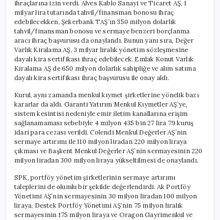
ihraçlarına izin verdi. Alves Kablo Sanayi ve Ticaret AŞ, 1
milyar lira tutarında tahvil/finansman bonosu ihraç
edebilecekken, Şekerbank TAŞ’ın 350 milyon dolarlık
tahvil/finansman bonosu ve sermaye benzeri borçlanma
aracı ihraç başvurusu da onaylandı. Bunun yanı sıra, Değer
Varlık Kiralama AŞ, 3 milyar liralık yönetim sözleşmesine
dayalı kira sertifikası ihraç edebilecek. Emlak Konut Varlık
Kiralama AŞ de 650 milyon dolarlık sahipliğe ve alım satıma
dayalı kira sertifikası ihraç başvurusu ile onay aldı.
Kurul, aynı zamanda menkul kıymet şirketlerine yönelik bazı
kararlar da aldı. Garanti Yatırım Menkul Kıymetler AŞ’ye,
sistem kesintisi nedeniyle emir iletim kanallarına erişim
sağlanamaması sebebiyle 4 milyon 435 bin 27 lira 79 kuruş
idari para cezası verildi. Colendi Menkul Değerler AŞ’nin
sermaye artırımı ile 110 milyon liradan 220 milyon liraya
çıkması ve Başkent Menkul Değerler AŞ’nin sermayesinin 220
milyon liradan 300 milyon liraya yükseltilmesi de onaylandı.
SPK, portföy yönetim şirketlerinin sermaye artırımı
taleplerini de olumlu bir şekilde değerlendirdi. Ak Portföy
Yönetimi AŞ’nin sermayesinin 30 milyon liradan 100 milyon
liraya, Destek Portföy Yönetimi AŞ’nin 75 milyon liralık
sermayesinin 175 milyon liraya ve Oragon Gayrimenkul ve