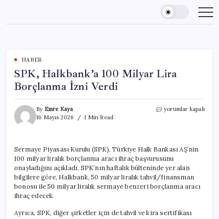
Skip
to
content
HABER
SPK, Halkbank’a 100 Milyar Lira
Borçlanma İzni Verdi
SPK,
By
Emre Kaya
yorumlar kapalı
Halkbank’a
16 Mayıs 2026
1 Min Read
100
Milyar
Lira
Sermaye Piyasası Kurulu (SPK), Türkiye Halk Bankası AŞ’nin
Borçlanma
100 milyar liralık borçlanma aracı ihraç başvurusunu
İzni
Verdi
onayladığını açıkladı. SPK’nın haftalık bülteninde yer alan
için
bilgilere göre, Halkbank, 50 milyar liralık tahvil/finansman
bonosu ile 50 milyar liralık sermaye benzeri borçlanma aracı
ihraç edecek.
Ayrıca, SPK, diğer şirketler için de tahvil ve kira sertifikası