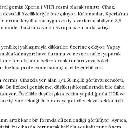
Xperia
ral gemisi Xperia 1 VIII’i resmi olarak tanıttı. Cihaz,
1
destekli özellikleriyle öne çıkıyor. Kullanıcılar, Xperia’nı
VIII,
e ortam koşullarına uygun en iyi ayarları alabiliyor. 3,5
Gelişmiş
dıran model, haziran ayında Avrupa pazarında satışa
Kamera
Özellikleriyle
Tanıtıldı
i yenilikçi yaklaşımıyla dikkatleri üzerine çekiyor. Yapay
için
ımakla kalmıyor; hava durumu ve nesne analizi yaparak
lanıcılar, ekranda beliren renk tonları veya bokeh
ak hızlıca profesyonel sonuçlar elde edebiliyor.
vermiş. Cihazda yer alan 1/1.56 inçlik görüntü sensörü,
. Bu fiziksel genişleme, düşük ışık koşullarında bile daha
tanıyor. Özellikle düşük ışıkta çekim yapıldığında HDR ve
e işleme tekniği ile bir araya getirilerek yüksek kaliteli
nın artık kare bir formda düzenlendiği görülüyor. Ayrıca,
girişi, bu cihazda korunarak kablolu ses kalitesine önem