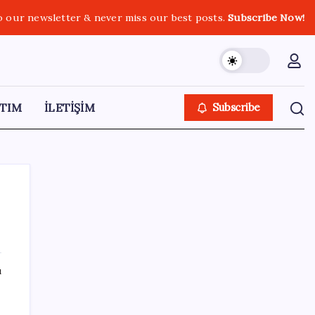
o our newsletter & never miss our best posts.
Subscribe Now!
TIM
İLETİŞİM
Subscribe
SON YAZILAR
ı
BDDK’den yatırım araçlarına yeni çerçeve:
Bireysel limitlerde kurallar sil baştan