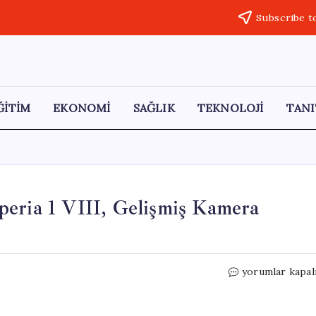
Subscribe t
ĞİTİM
EKONOMİ
SAĞLIK
TEKNOLOJİ
TANI
peria 1 VIII, Gelişmiş Kamera
Sony’nin
yorumlar kapal
Yeni
Amiral
Gemisi