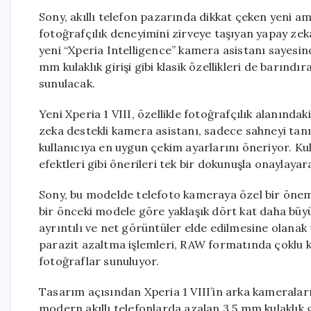
Sony, akıllı telefon pazarında dikkat çeken yeni ami
fotoğrafçılık deneyimini zirveye taşıyan yapay zeka 
yeni “Xperia Intelligence” kamera asistanı sayesind
mm kulaklık girişi gibi klasik özellikleri de barın
sunulacak.
Yeni Xperia 1 VIII, özellikle fotoğrafçılık alanındak
zeka destekli kamera asistanı, sadece sahneyi tan
kullanıcıya en uygun çekim ayarlarını öneriyor. Kul
efektleri gibi önerileri tek bir dokunuşla onaylayar
Sony, bu modelde telefoto kameraya özel bir önem 
bir önceki modele göre yaklaşık dört kat daha büyük
ayrıntılı ve net görüntüler elde edilmesine olanak 
parazit azaltma işlemleri, RAW formatında çoklu kar
fotoğraflar sunuluyor.
Tasarım açısından Xperia 1 VIII’in arka kameraları
modern akıllı telefonlarda azalan 3,5 mm kulaklık 