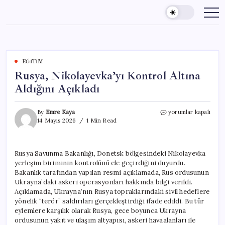
Skip
to
content
EĞITIM
Rusya, Nikolayevka’yı Kontrol Altına
Aldığını Açıkladı
Rusya,
By
Emre Kaya
yorumlar kapalı
Nikolayevka’yı
14 Mayıs 2026
1 Min Read
Kontrol
Altına
Aldığını
Rusya Savunma Bakanlığı, Donetsk bölgesindeki Nikolayevka
Açıkladı
yerleşim biriminin kontrolünü ele geçirdiğini duyurdu.
için
Bakanlık tarafından yapılan resmi açıklamada, Rus ordusunun
Ukrayna’daki askeri operasyonları hakkında bilgi verildi.
Açıklamada, Ukrayna’nın Rusya topraklarındaki sivil hedeflere
yönelik “terör” saldırıları gerçekleştirdiği ifade edildi. Bu tür
eylemlere karşılık olarak Rusya, gece boyunca Ukrayna
ordusunun yakıt ve ulaşım altyapısı, askeri havaalanları ile