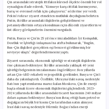
Çin arasındaki stratejik ittifakın küresel ölçekte önemli bir rol
oynadığını ifade ederek, “Kimseye karşı ittifak kurmuyoruz,
barış ve evrensel refah için çalışıyoruz.” sözlerine yer verdi.
Pekin’i tekrar ziyaret etmekten mutluluk duyduğunu belirten
Putin, iki ülke arasındaki ilişkilerin geliştirilmesi ve
potansiyellerinin ortaya konulması için düzenli ziyaretlerin ve
üst düzey görüşmelerin önemini vurguladı.
Putin, Rusya ve Çin’in 25 yıl önce imzaladıkları İyi Komşuluk,
Dostluk ve İşbirliği Anlaşması’na atıfta bulunarak, “Bugün,
Rus-Çin ilişkileri gerçekten eşi benzeri görülmemiş bir
seviyeye ulaştı.” değerlendirmesini yaptı.
Ziyaret sırasında, ekonomik işbirliği ve stratejik ilişkilerin
öne çıkması bekleniyor. İki ülke arasında yaklaşık 40 yeni
işbirliği belgesinin imzalanması öngörülüyor. Son yıllarda
artan Çin-ABD rekabeti ve jeopolitik gerilimler, Rusya ve Çin’i
daha da yakınlaştırdı. Özellikle, Ukrayna’daki savaş nedeniyle
Batı’nın yaptırımlarına maruz kalan Moskova, Çin ile enerji
başta olmak üzere ekonomik ilişkilerini güçlendirdi. 2023-
2024 yıllarında iki ülke arasındaki ticaret hacminin 240 milyar
doları aşması bekleniyor; Rusya’nın ihraç ettiği ham petrol ve
doğalgazın büyük bir kısmı Çin tarafından satın alınıyor.
İran’daki savaş nedeniyle Hürmüz Boğazı’ndan enerji