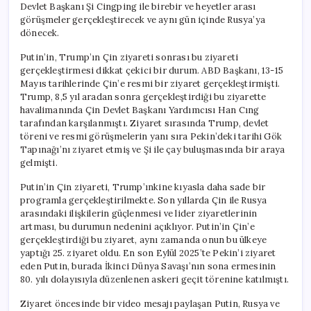
Devlet Başkanı Şi Cingping ile birebir ve heyetler arası
görüşmeler gerçekleştirecek ve aynı gün içinde Rusya’ya
dönecek.
Putin’in, Trump’ın Çin ziyareti sonrası bu ziyareti
gerçekleştirmesi dikkat çekici bir durum. ABD Başkanı, 13-15
Mayıs tarihlerinde Çin’e resmi bir ziyaret gerçekleştirmişti.
Trump, 8,5 yıl aradan sonra gerçekleştirdiği bu ziyarette
havalimanında Çin Devlet Başkanı Yardımcısı Han Cıng
tarafından karşılanmıştı. Ziyaret sırasında Trump, devlet
töreni ve resmi görüşmelerin yanı sıra Pekin’deki tarihi Gök
Tapınağı’nı ziyaret etmiş ve Şi ile çay buluşmasında bir araya
gelmişti.
Putin’in Çin ziyareti, Trump’ınkine kıyasla daha sade bir
programla gerçekleştirilmekte. Son yıllarda Çin ile Rusya
arasındaki ilişkilerin güçlenmesi ve lider ziyaretlerinin
artması, bu durumun nedenini açıklıyor. Putin’in Çin’e
gerçekleştirdiği bu ziyaret, aynı zamanda onun bu ülkeye
yaptığı 25. ziyaret oldu. En son Eylül 2025’te Pekin’i ziyaret
eden Putin, burada İkinci Dünya Savaşı’nın sona ermesinin
80. yılı dolayısıyla düzenlenen askeri geçit törenine katılmıştı.
Ziyaret öncesinde bir video mesajı paylaşan Putin, Rusya ve