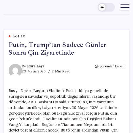
Skip
to
content
EĞITIM
Putin, Trump’tan Sadece Günler
Sonra Çin Ziyaretinde
Putin,
By
Emre Kaya
yorumlar kapalı
Trump’tan
20 Mayıs 2026
2 Min Read
Sadece
Günler
Sonra
Rusya Devlet Başkanı Vladimir Putin, dünya genelinde
Çin
süregelen savaşlar ve jeopolitik değişimlerin yaşandığı bir
Ziyaretinde
için
dönemde, ABD Başkanı Donald Trump’ın Çin ziyaretinin
ardından bu ülkeyi ziyaret ediyor. 20 Mayıs 2026 tarihinde
gerçekleştirilecek olan bu iki günlük ziyaret için Putin, dün
gece Pekin’e indi. Havalimanında onu Çin Dışişleri Bakanı
Vang Yi karşıladı. Bugün ise Tiananmen Meydanı’nda bir
devlet töreni düzenlenecek. Bu törenin ardından Putin, Çin