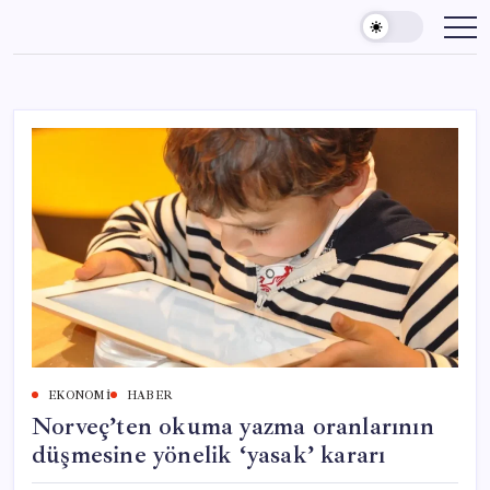
Skip
to
content
EKONOMI
HABER
Norveç’ten okuma yazma oranlarının
düşmesine yönelik ‘yasak’ kararı