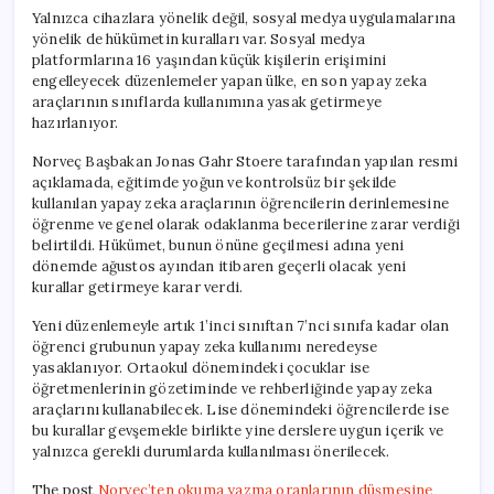
Yalnızca cihazlara yönelik değil, sosyal medya uygulamalarına
yönelik de hükümetin kuralları var. Sosyal medya
platformlarına 16 yaşından küçük kişilerin erişimini
engelleyecek düzenlemeler yapan ülke, en son yapay zeka
araçlarının sınıflarda kullanımına yasak getirmeye
hazırlanıyor.
Norveç Başbakan Jonas Gahr Stoere tarafından yapılan resmi
açıklamada, eğitimde yoğun ve kontrolsüz bir şekilde
kullanılan yapay zeka araçlarının öğrencilerin derinlemesine
öğrenme ve genel olarak odaklanma becerilerine zarar verdiği
belirtildi. Hükümet, bunun önüne geçilmesi adına yeni
dönemde ağustos ayından itibaren geçerli olacak yeni
kurallar getirmeye karar verdi.
Yeni düzenlemeyle artık 1’inci sınıftan 7’nci sınıfa kadar olan
öğrenci grubunun yapay zeka kullanımı neredeyse
yasaklanıyor. Ortaokul dönemindeki çocuklar ise
öğretmenlerinin gözetiminde ve rehberliğinde yapay zeka
araçlarını kullanabilecek. Lise dönemindeki öğrencilerde ise
bu kurallar gevşemekle birlikte yine derslere uygun içerik ve
yalnızca gerekli durumlarda kullanılması önerilecek.
The post
Norveç’ten okuma yazma oranlarının düşmesine