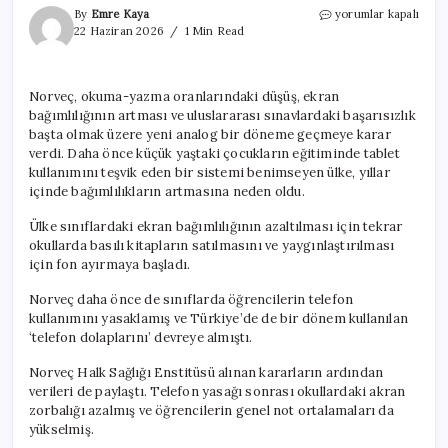
Norveç’ten
By
Emre Kaya
yorumlar kapalı
okuma
22 Haziran 2026
1 Min Read
yazma
oranlarının
düşmesine
Norveç, okuma-yazma oranlarındaki düşüş, ekran
yönelik
bağımlılığının artması ve uluslararası sınavlardaki başarısızlık
‘yasak’
kararı
başta olmak üzere yeni analog bir döneme geçmeye karar
için
verdi. Daha önce küçük yaştaki çocukların eğitiminde tablet
kullanımını teşvik eden bir sistemi benimseyen ülke, yıllar
içinde bağımlılıkların artmasına neden oldu.
Ülke sınıflardaki ekran bağımlılığının azaltılması için tekrar
okullarda basılı kitapların satılmasını ve yaygınlaştırılması
için fon ayırmaya başladı.
Norveç daha önce de sınıflarda öğrencilerin telefon
kullanımını yasaklamış ve Türkiye’de de bir dönem kullanılan
‘telefon dolaplarını’ devreye almıştı.
Norveç Halk Sağlığı Enstitüsü alınan kararların ardından
verileri de paylaştı. Telefon yasağı sonrası okullardaki akran
zorbalığı azalmış ve öğrencilerin genel not ortalamaları da
yükselmiş.