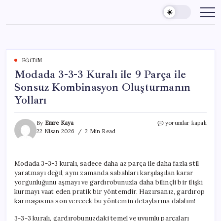
Skip
to
content
EĞITIM
Modada 3-3-3 Kuralı ile 9 Parça ile
Sonsuz Kombinasyon Oluşturmanın
Yolları
Modada
By
Emre Kaya
yorumlar kapalı
3-
22 Nisan 2026
2 Min Read
3-
3
Kuralı
Modada 3-3-3 kuralı, sadece daha az parça ile daha fazla stil
ile
yaratmayı değil, aynı zamanda sabahları karşılaşılan karar
9
Parça
yorgunluğunu aşmayı ve gardırobunuzla daha bilinçli bir ilişki
ile
kurmayı vaat eden pratik bir yöntemdir. Hazırsanız, gardırop
Sonsuz
karmaşasına son verecek bu yöntemin detaylarına dalalım!
Kombinasyon
Oluşturmanın
3-3-3 kuralı, gardırobunuzdaki temel ve uyumlu parçaları