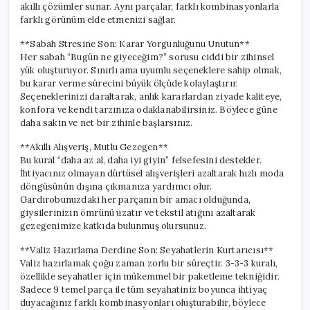
akıllı çözümler sunar. Aynı parçalar, farklı kombinasyonlarla
farklı görünüm elde etmenizi sağlar.
**Sabah Stresine Son: Karar Yorgunluğunu Unutun**
Her sabah “Bugün ne giyeceğim?” sorusu ciddi bir zihinsel
yük oluşturuyor. Sınırlı ama uyumlu seçeneklere sahip olmak,
bu karar verme sürecini büyük ölçüde kolaylaştırır.
Seçeneklerinizi daraltarak, anlık kararlardan ziyade kaliteye,
konfora ve kendi tarzınıza odaklanabilirsiniz. Böylece güne
daha sakin ve net bir zihinle başlarsınız.
**Akıllı Alışveriş, Mutlu Gezegen**
Bu kural “daha az al, daha iyi giyin” felsefesini destekler.
İhtiyacınız olmayan dürtüsel alışverişleri azaltarak hızlı moda
döngüsünün dışına çıkmanıza yardımcı olur.
Gardırobunuzdaki her parçanın bir amacı olduğunda,
giysilerinizin ömrünü uzatır ve tekstil atığını azaltarak
gezegenimize katkıda bulunmuş olursunuz.
**Valiz Hazırlama Derdine Son: Seyahatlerin Kurtarıcısı**
Valiz hazırlamak çoğu zaman zorlu bir süreçtir. 3-3-3 kuralı,
özellikle seyahatler için mükemmel bir paketleme tekniğidir.
Sadece 9 temel parça ile tüm seyahatiniz boyunca ihtiyaç
duyacağınız farklı kombinasyonları oluşturabilir, böylece