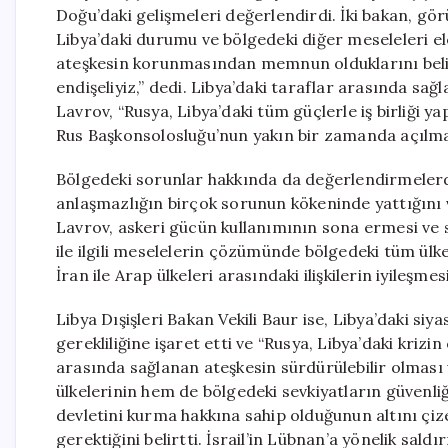
Doğu’daki gelişmeleri değerlendirdi. İki bakan, gö
Libya’daki durumu ve bölgedeki diğer meseleleri e
ateşkesin korunmasından memnun olduklarını belirt
endişeliyiz,” dedi. Libya’daki taraflar arasında sa
Lavrov, “Rusya, Libya’daki tüm güçlerle iş birliği y
Rus Başkonsolosluğu’nun yakın bir zamanda açılma
Bölgedeki sorunlar hakkında da değerlendirmelerde 
anlaşmazlığın birçok sorunun kökeninde yattığını 
Lavrov, askeri gücün kullanımının sona ermesi ve sü
ile ilgili meselelerin çözümünde bölgedeki tüm ülke
İran ile Arap ülkeleri arasındaki ilişkilerin iyileşm
Libya Dışişleri Bakan Vekili Baur ise, Libya’daki s
gerekliliğine işaret etti ve “Rusya, Libya’daki krizi
arasında sağlanan ateşkesin sürdürülebilir olmas
ülkelerinin hem de bölgedeki sevkiyatların güvenliği
devletini kurma hakkına sahip olduğunun altını çize
gerektiğini belirtti. İsrail’in Lübnan’a yönelik saldı