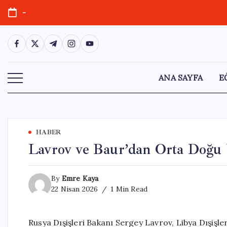
Skip
-
to
content
https://www.facebook.com/
https://twitter.com/
https://t.me/
https://www.instagram.com/
https://youtube.com/
ANA SAYFA
E
HABER
Lavrov ve Baur’dan Orta Doğu
By
Emre Kaya
22 Nisan 2026
1 Min Read
Rusya Dışişleri Bakanı Sergey Lavrov, Libya Dışişler