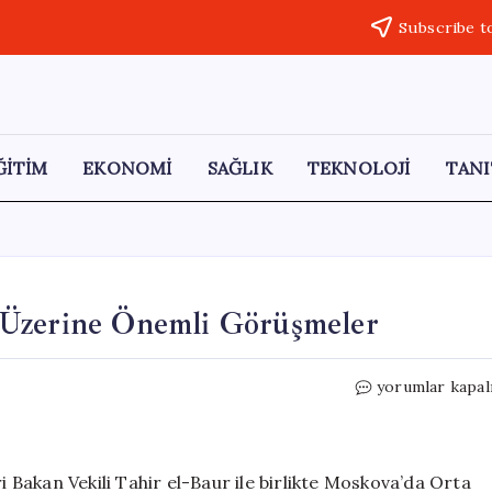
Subscribe t
ĞİTİM
EKONOMİ
SAĞLIK
TEKNOLOJİ
TANI
 Üzerine Önemli Görüşmeler
Lavrov
yorumlar kapal
ve
Baur’dan
Orta
Doğu
i Bakan Vekili Tahir el-Baur ile birlikte Moskova’da Orta