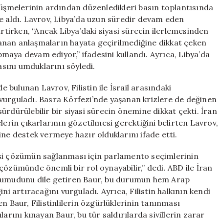
Üzerine
rüşmelerinin ardından düzenledikleri basın toplantısında
Önemli
le aldı. Lavrov, Libya’da uzun süredir devam eden
Görüşmeler
irken, “Ancak Libya’daki siyasi sürecin ilerlemesinden
için
ğlanan anlaşmaların hayata geçirilmediğine dikkat çeken
apmaya devam ediyor,” ifadesini kullandı. Ayrıca, Libya’da
sını umduklarını söyledi.
bulunan Lavrov, Filistin ile İsrail arasındaki
vurguladı. Basra Körfezi’nde yaşanan krizlere de değinen
rdürülebilir bir siyasi sürecin önemine dikkat çekti. İran
lerin çıkarlarının gözetilmesi gerektiğini belirten Lavrov,
esine destek vermeye hazır olduklarını ifade etti.
iyasi çözümün sağlanması için parlamento seçimlerinin
n çözümünde önemli bir rol oynayabilir,” dedi. ABD ile İran
ı umudunu dile getiren Baur, bu durumun hem Arap
ni artıracağını vurguladı. Ayrıca, Filistin halkının kendi
n Baur, Filistinlilerin özgürlüklerinin tanınması
rılarını kınayan Baur, bu tür saldırılarda sivillerin zarar