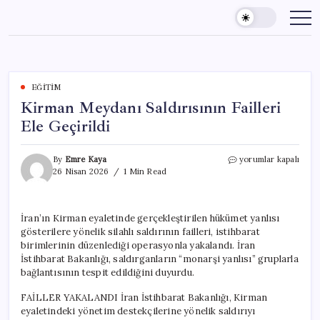
Skip
to
content
EĞITIM
Kirman Meydanı Saldırısının Failleri
Ele Geçirildi
Kirman
By
Emre Kaya
yorumlar kapalı
Meydanı
26 Nisan 2026
1 Min Read
Saldırısının
Failleri
Ele
İran’ın Kirman eyaletinde gerçekleştirilen hükümet yanlısı
Geçirildi
gösterilere yönelik silahlı saldırının failleri, istihbarat
için
birimlerinin düzenlediği operasyonla yakalandı. İran
İstihbarat Bakanlığı, saldırganların “monarşi yanlısı” gruplarla
bağlantısının tespit edildiğini duyurdu.
FAİLLER YAKALANDI İran İstihbarat Bakanlığı, Kirman
eyaletindeki yönetim destekçilerine yönelik saldırıyı