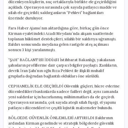
düzenleyen kişilerin, suç ortaklarıyla birlikte ele geçirildiğini
açıkladı. Operasyon sırasında çok sayıda patlayıcı madde ve
silah ele geçirildi; saldırganların “Pehlevi” bağlantıları
üzerinde duruluyor.
Fars Haber Ajansı’nın aktardığına göre, birkaç gün önce
Kirman eyaletindeki Azadi Meydanı’nda akşam saatlerinde
toplanan hükümet destekçileri, silahlı bir saldırıya uğramıştı.
Saldırı sonucunda meydana gelen rastgele ateş açılması
sonucu 3 kişi yaralanmıştı.
“ŞAH” BAĞLANTISI İDDİASI İstihbarat Bakanlığı, yakalanan
şahısların profillerine dair çarpıcı bilgiler paylaştı. Zanlıların,
devrik İran Şahı’nın oğlu Rıza Pehlevi ile ilişkili muhalif
gruplarla doğrudan bağlantılı oldukları öne sürüldü.
CEPHANELİK ELE GEÇİRİLDİ Güvenlik güçleri, hücre evlerine
düzenledikleri baskınlarda sadece failleri değil, aynı zamanda
yeni saldırılar için hazırlanmış mühimmatları da ele geçirdi.
Operasyon sırasında, çok sayıda ateşli silah fişeği, el yapımı
patlayıcı düzenekleri ve çeşitli lojistik malzemeler bulundu.
BÖLGEDE GÜVENLİK ÖNLEMLERİ ARTIRILDI Saldırının
ardından Kirman genelinde ve stratejik bölgelerde güvenlik