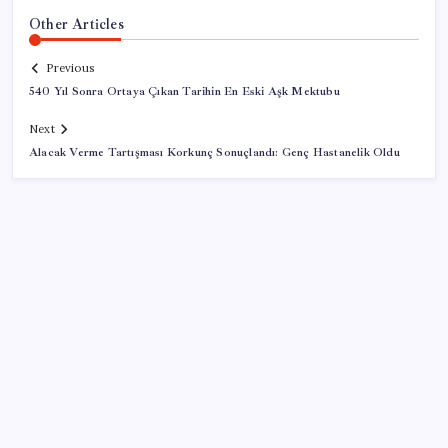
Other Articles
Previous
540 Yıl Sonra Ortaya Çıkan Tarihin En Eski Aşk Mektubu
Next
Alacak Verme Tartışması Korkunç Sonuçlandı: Genç Hastanelik Oldu
SON YAZILAR
Ev ve arsa alıp satacaklar dikkat! Bu kritik adımı
atlayan satış yapamayacak