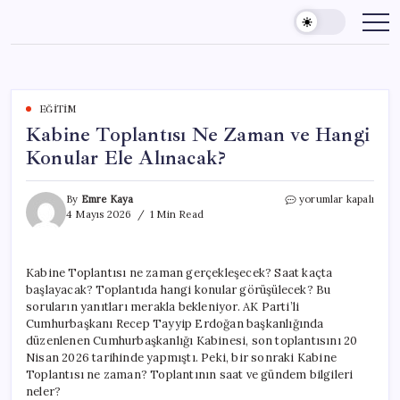
Skip
to
content
EĞITIM
Kabine Toplantısı Ne Zaman ve Hangi
Konular Ele Alınacak?
Kabine
By
Emre Kaya
yorumlar kapalı
Toplantısı
4 Mayıs 2026
1 Min Read
Ne
Zaman
ve
Kabine Toplantısı ne zaman gerçekleşecek? Saat kaçta
Hangi
başlayacak? Toplantıda hangi konular görüşülecek? Bu
Konular
Ele
soruların yanıtları merakla bekleniyor. AK Parti’li
Alınacak?
Cumhurbaşkanı Recep Tayyip Erdoğan başkanlığında
için
düzenlenen Cumhurbaşkanlığı Kabinesi, son toplantısını 20
Nisan 2026 tarihinde yapmıştı. Peki, bir sonraki Kabine
Toplantısı ne zaman? Toplantının saat ve gündem bilgileri
neler?