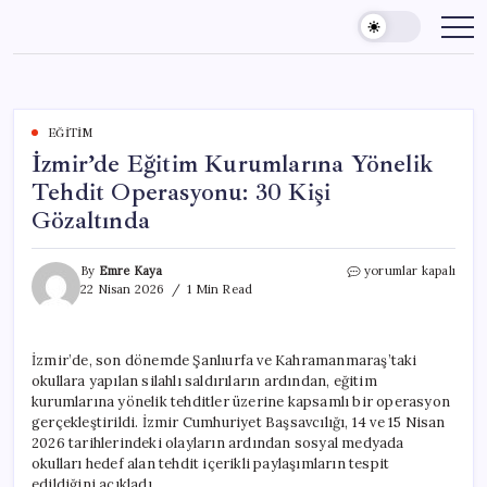
Skip
to
content
EĞITIM
İzmir’de Eğitim Kurumlarına Yönelik
Tehdit Operasyonu: 30 Kişi
Gözaltında
İzmir’de
By
Emre Kaya
yorumlar kapalı
Eğitim
22 Nisan 2026
1 Min Read
Kurumlarına
Yönelik
Tehdit
İzmir’de, son dönemde Şanlıurfa ve Kahramanmaraş’taki
Operasyonu:
okullara yapılan silahlı saldırıların ardından, eğitim
30
Kişi
kurumlarına yönelik tehditler üzerine kapsamlı bir operasyon
Gözaltında
gerçekleştirildi. İzmir Cumhuriyet Başsavcılığı, 14 ve 15 Nisan
için
2026 tarihlerindeki olayların ardından sosyal medyada
okulları hedef alan tehdit içerikli paylaşımların tespit
edildiğini açıkladı.