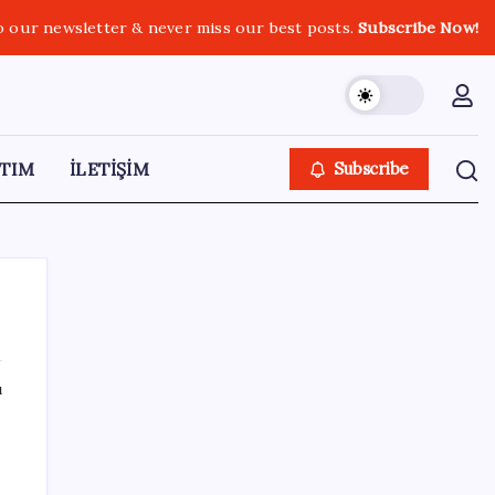
o our newsletter & never miss our best posts.
Subscribe Now!
TIM
İLETİŞİM
Subscribe
ı
SON YAZILAR
Huawei Mate 80 için 16GB RAM ve 1TB
Model Duyuruldu