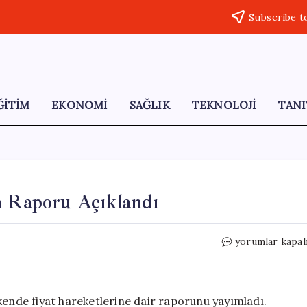
Subscribe t
ĞİTİM
EKONOMİ
SAĞLIK
TEKNOLOJİ
TANI
n Raporu Açıklandı
İstanbul’da
yorumlar kapal
Nisan
Ayı
Enflasyon
Raporu
kende fiyat hareketlerine dair raporunu yayımladı.