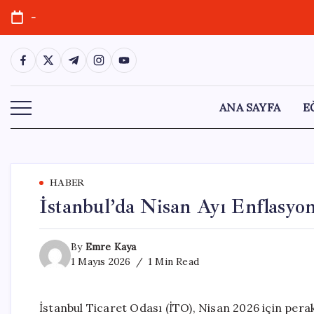
Skip
-
to
content
https://www.facebook.com/
https://twitter.com/
https://t.me/
https://www.instagram.com/
https://youtube.com/
ANA SAYFA
E
HABER
İstanbul’da Nisan Ayı Enflasyo
By
Emre Kaya
1 Mayıs 2026
1 Min Read
İstanbul Ticaret Odası (İTO), Nisan 2026 için pera