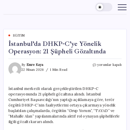
Skip
to
content
EĞITIM
İstanbul’da DHKP-C’ye Yönelik
Operasyon: 21 Şüpheli Gözaltında
İstanbul’da
By
Emre Kaya
yorumlar kapalı
DHKP-
22 Nisan 2026
1 Min Read
C’ye
Yönelik
Operasyon:
İstanbul merkezli olarak gerçekleştirilen DHKP-C
21
operasyonunda 21 şüpheli gözaltına alındı. İstanbul
Şüpheli
Gözaltında
Cumhuriyet Başsavcılığı’nın yaptığı açıklamaya göre, terör
için
örgütü DHKP-C’nin faaliyetlerini ortaya çıkarmaya yönelik
başlatılan çalışmalarda, örgütün “Grup Yorum”, “TAYAD” ve
“Mahalle Alan” yapılanmalarında aktif rol oynayan şüphelilerle
ilgili gözaltı kararı alındı.