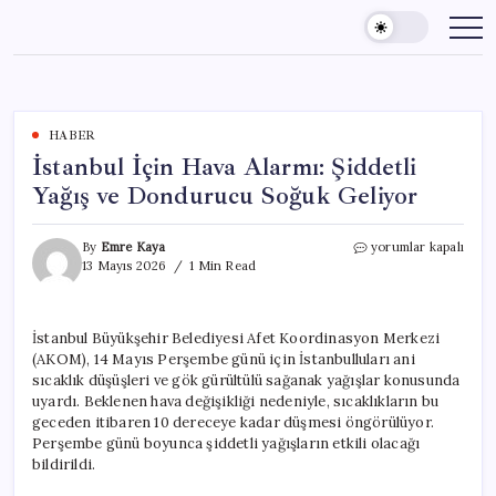
Skip
to
content
HABER
İstanbul İçin Hava Alarmı: Şiddetli
Yağış ve Dondurucu Soğuk Geliyor
İstanbul
By
Emre Kaya
yorumlar kapalı
İçin
13 Mayıs 2026
1 Min Read
Hava
Alarmı:
Şiddetli
İstanbul Büyükşehir Belediyesi Afet Koordinasyon Merkezi
Yağış
(AKOM), 14 Mayıs Perşembe günü için İstanbulluları ani
ve
Dondurucu
sıcaklık düşüşleri ve gök gürültülü sağanak yağışlar konusunda
Soğuk
uyardı. Beklenen hava değişikliği nedeniyle, sıcaklıkların bu
Geliyor
geceden itibaren 10 dereceye kadar düşmesi öngörülüyor.
için
Perşembe günü boyunca şiddetli yağışların etkili olacağı
bildirildi.