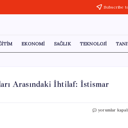
Subscribe t
ĞİTİM
EKONOMİ
SAĞLIK
TEKNOLOJİ
TANI
rı Arasındaki İhtilaf: İstismar
İçki
yorumlar kapal
İmparatorluğu
Mirasçıları
Arasındaki