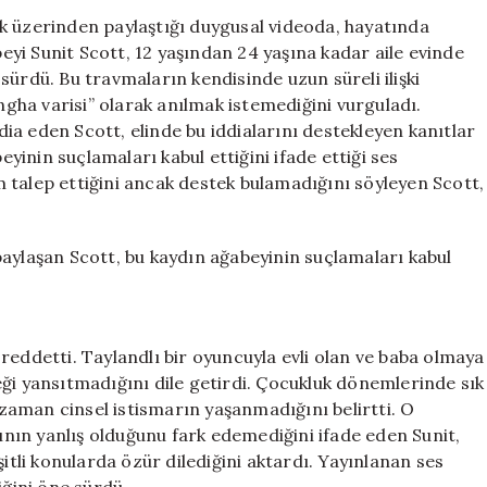
İhtilaf:
k üzerinden paylaştığı duygusal videoda, hayatında
İstismar
beyi Sunit Scott, 12 yaşından 24 yaşına kadar aile evinde
İddiası
sürdü. Bu travmaların kendisinde uzun süreli ilişki
Ortaya
ingha varisi” olarak anılmak istemediğini vurguladı.
Çıktı
a eden Scott, elinde bu iddialarını destekleyen kanıtlar
için
eyinin suçlamaları kabul ettiğini ifade ettiği ses
dım talep ettiğini ancak destek bulamadığını söyleyen Scott,
paylaşan Scott, bu kaydın ağabeyinin suçlamaları kabul
le reddetti. Taylandlı bir oyuncuyla evli olan ve baba olmaya
ği yansıtmadığını dile getirdi. Çocukluk dönemlerinde sık
r zaman cinsel istismarın yaşanmadığını belirtti. O
ın yanlış olduğunu fark edemediğini ifade eden Sunit,
şitli konularda özür dilediğini aktardı. Yayınlanan ses