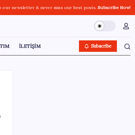
o our newsletter & never miss our best posts.
Subscribe Now!
TIM
İLETİŞİM
Subscribe
SON YAZILAR
ı
nun
Ev ve arsa alıp satacaklar dikkat! Bu kritik
adımı atlayan satış yapamayacak