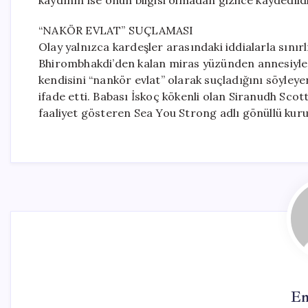
kaydının ise onun bilgisi olmadan gizlice kaydedild
“NAKÖR EVLAT” SUÇLAMASI
Olay yalnızca kardeşler arasındaki iddialarla sını
Bhirombhakdi’den kalan miras yüzünden annesiyle d
kendisini “nankör evlat” olarak suçladığını söyleye
ifade etti. Babası İskoç kökenli olan Siranudh Scot
faaliyet gösteren Sea You Strong adlı gönüllü kur
Em