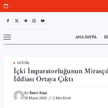
Skip
-
to
content
https://www.facebook.com/
https://twitter.com/
https://t.me/
https://www.instagram.com/
https://youtube.com/
ANA SAYFA
E
EĞITIM
İçki İmparatorluğunun Mirasçıla
İddiası Ortaya Çıktı
By
Emre Kaya
18 Mayıs 2026
2 Min Read