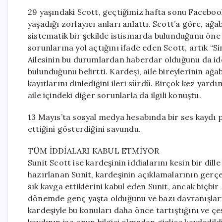
29 yaşındaki Scott, geçtiğimiz hafta sonu Faceboo
yaşadığı zorlayıcı anları anlattı. Scott’a göre, ağa
sistematik bir şekilde istismarda bulunduğunu öne 
sorunlarına yol açtığını ifade eden Scott, artık “S
Ailesinin bu durumlardan haberdar olduğunu da iddi
bulunduğunu belirtti. Kardeşi, aile bireylerinin ağab
kayıtlarını dinlediğini ileri sürdü. Birçok kez yar
aile içindeki diğer sorunlarla da ilgili konuştu.
13 Mayıs’ta sosyal medya hesabında bir ses kaydı 
ettiğini gösterdiğini savundu.
TÜM İDDİALARI KABUL ETMİYOR
Sunit Scott ise kardeşinin iddialarını kesin bir dil
hazırlanan Sunit, kardeşinin açıklamalarının gerçe
sık kavga ettiklerini kabul eden Sunit, ancak hiçbi
dönemde genç yaşta olduğunu ve bazı davranışların
kardeşiyle bu konuları daha önce tartıştığını ve çe