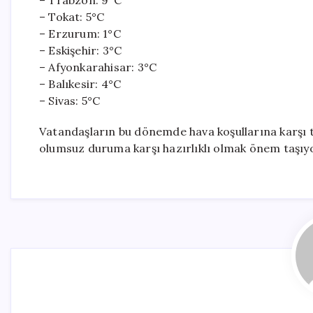
– Trabzon: 9°C
– Tokat: 5°C
– Erzurum: 1°C
– Eskişehir: 3°C
– Afyonkarahisar: 3°C
– Balıkesir: 4°C
– Sivas: 5°C
Vatandaşların bu dönemde hava koşullarına karşı te
olumsuz duruma karşı hazırlıklı olmak önem taşıy