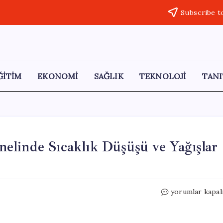
Subscribe t
ĞİTİM
EKONOMİ
SAĞLIK
TEKNOLOJİ
TANI
elinde Sıcaklık Düşüşü ve Yağışlar
Hava
yorumlar kapal
Durumu
Uyarısı:
Ülke