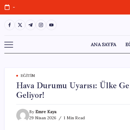
Skip
-
to
content
https://www.facebook.com/
https://twitter.com/
https://t.me/
https://www.instagram.com/
https://youtube.com/
ANA SAYFA
E
EĞITIM
Hava Durumu Uyarısı: Ülke Gen
Geliyor!
By
Emre Kaya
29 Nisan 2026
1 Min Read