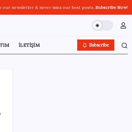
o our newsletter & never miss our best posts.
Subscribe Now!
TIM
İLETİŞİM
Subscribe
SON YAZILAR
ı
Turhan Çömez’den madenciler için çağrı:
‘Bu alın teri soygununa Allah aşkına son