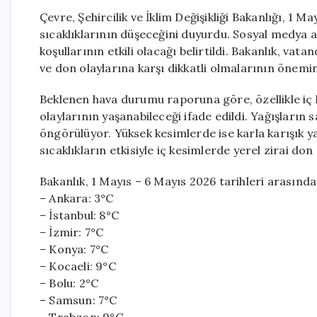
Çevre, Şehircilik ve İklim Değişikliği Bakanlığı, 1
sıcaklıklarının düşeceğini duyurdu. Sosyal medya ar
koşullarının etkili olacağı belirtildi. Bakanlık, vat
ve don olaylarına karşı dikkatli olmalarının önemi
Beklenen hava durumu raporuna göre, özellikle iç
olaylarının yaşanabileceği ifade edildi. Yağışların
öngörülüyor. Yüksek kesimlerde ise karla karışık 
sıcaklıkların etkisiyle iç kesimlerde yerel zirai don
Bakanlık, 1 Mayıs – 6 Mayıs 2026 tarihleri arasında 
– Ankara: 3°C
– İstanbul: 8°C
– İzmir: 7°C
– Konya: 7°C
– Kocaeli: 9°C
– Bolu: 2°C
– Samsun: 7°C