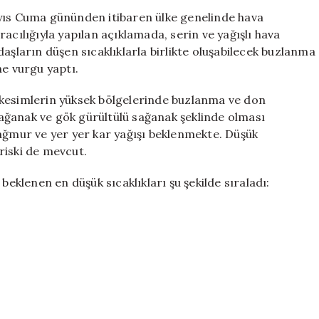
Genelinde
 Mayıs Cuma gününden itibaren ülke genelinde hava
Sıcaklık
acılığıyla yapılan açıklamada, serin ve yağışlı hava
Düşüşü
andaşların düşen sıcaklıklarla birlikte oluşabilecek buzlanma
ve
ne vurgu yaptı.
Yağışlar
Geliyor!
 kesimlerin yüksek bölgelerinde buzlanma ve don
için
 sağanak ve gök gürültülü sağanak şeklinde olması
yağmur ve yer yer kar yağışı beklenmekte. Düşük
 riski de mevcut.
beklenen en düşük sıcaklıkları şu şekilde sıraladı: