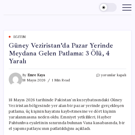
Skip
to
content
EĞITIM
Güney Veziristan’da Pazar Yerinde
Meydana Gelen Patlama: 3 Ölü, 4
Yaralı
Güney
By
Emre Kaya
yorumlar kapalı
Veziristan’da
18 Mayıs 2026
1 Min Read
Pazar
Yerinde
Meydana
18 Mayıs 2026 tarihinde Pakistan’ın kuzeybatısındaki Güney
Gelen
Veziristan bölgesinde yer alan bir pazar yerinde gerçekleşen
Patlama:
3
patlama, üç kişinin hayatını kaybetmesine ve dört kişinin
Ölü,
yaralanmasına neden oldu. Emniyet yetkilileri, Hayber
4
Pahtunhva eyaletinin sınırında bulunan Vana kasabasında, bir
Yaralı
el yapımı patlayıcının patlatıldığını açıkladı.
için