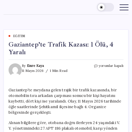
Skip
to
content
EĞITIM
Gaziantep’te Trafik Kazası: 1 Ölü, 4
Yaralı
Gaziantep’te
By
Emre Kaya
yorumlar kapalı
Trafik
11 Mayıs 2026
1 Min Read
Kazası:
1
Ölü,
Gaziantep’te meydana gelen trajik bir trafik kazasında, bir
4
otomobilin tıra arkadan çarpması sonucu bir kişi hayatını
Yaralı
için
kaybetti, dört kişi ise yaralandı. Olay, 11 Mayıs 2026 tarihinde
öğle saatlerinde Şehitkamil ilçesine bağlı 4. Organize
bölgesinde gerçekleşti.
Alınan bilgilere göre, otobana doğru ilerleyen 24 yaşındaki V.
Y. yönetimindeki 27 APT 186 plakalı otomobil, karşı yönden