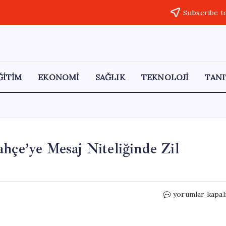
Subscribe t
ĞİTİM
EKONOMİ
SAĞLIK
TEKNOLOJİ
TANI
ahçe’ye Mesaj Niteliğinde Zil
Galatasaray
yorumlar kapal
Lisesi’nden
Fenerbahçe’ye
Mesaj