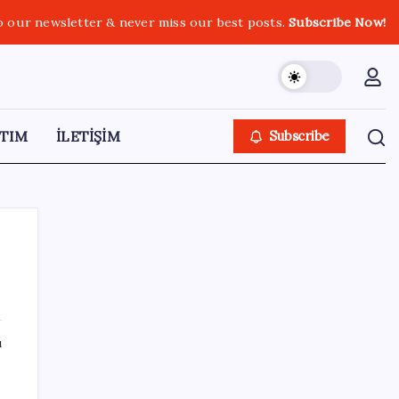
o our newsletter & never miss our best posts.
Subscribe Now!
TIM
İLETİŞİM
Subscribe
SON YAZILAR
ı
AB ambalaj kısıtlaması için düğmeye bastı