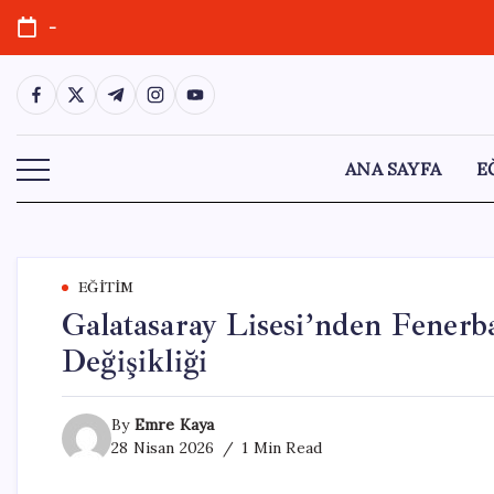
Skip
-
to
content
https://www.facebook.com/
https://twitter.com/
https://t.me/
https://www.instagram.com/
https://youtube.com/
ANA SAYFA
E
EĞITIM
Galatasaray Lisesi’nden Fenerb
Değişikliği
By
Emre Kaya
28 Nisan 2026
1 Min Read