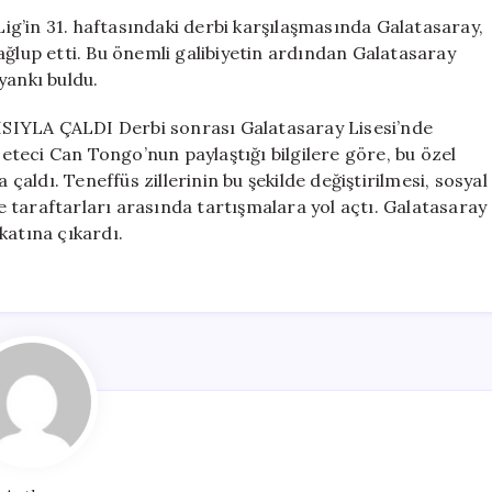
Niteliğinde
g’in 31. haftasındaki derbi karşılaşmasında Galatasaray,
Zil
ağlup etti. Bu önemli galibiyetin ardından Galatasaray
Değişikliği
yankı buldu.
için
YLA ÇALDI Derbi sonrası Galatasaray Lisesi’nde
azeteci Can Tongo’nun paylaştığı bilgilere göre, bu özel
 çaldı. Teneffüs zillerinin bu şekilde değiştirilmesi, sosyal
 taraftarları arasında tartışmalara yol açtı. Galatasaray
 katına çıkardı.