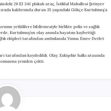
Kaybetti
ndeki 26 EJ 341 plakalı araç, İstiklal Mahallesi Şirinyer
için
o sırada kaldırımda duran 35 yaşındaki Gökçe Kurtulmuş’a
mu yetkililere bildirmesiyle birlikte polis ve sağlık
llerde, Kurtulmuş’un olay anında hayatını kaybettiği
ağlık ekipleri tarafından ambulansla Yunus Emre Devlet
arı tarafından kaydedildi. Olay, Eskişehir halkı arasında
 konusuna yeniden çekti.