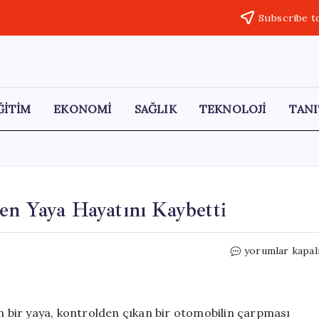
Subscribe t
ĞİTİM
EKONOMİ
SAĞLIK
TEKNOLOJİ
TANI
en Yaya Hayatını Kaybetti
Eskişehir’de
yorumlar kapal
Kaldırımda
Bekleyen
Yaya
Hayatını
en bir yaya, kontrolden çıkan bir otomobilin çarpması