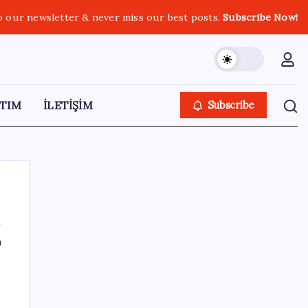
o our newsletter & never miss our best posts.
Subscribe Now!
TIM
İLETİŞİM
Subscribe
ı
SON YAZILAR
Faizsiz ev ve araba alımına kısıtlama