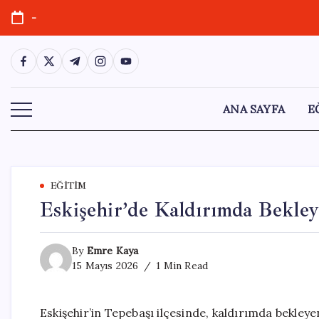
Skip
-
to
content
https://www.facebook.com/
https://twitter.com/
https://t.me/
https://www.instagram.com/
https://youtube.com/
ANA SAYFA
E
EĞITIM
Eskişehir’de Kaldırımda Bekley
By
Emre Kaya
15 Mayıs 2026
1 Min Read
Eskişehir’in Tepebaşı ilçesinde, kaldırımda bekley