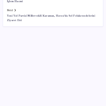
İşlem Hacmi
Next
Yeni Yol Partisi Milletvekili Karaman, Havza’da Sel Felaketzedelerini
Ziyaret Etti
SON YAZILAR
Google Maps’e büyük değişiklik: Oteli bulacak, yemeği
sipariş edecek
Huawei Mate 80 için 16GB RAM ve 1TB Model
Duyuruldu