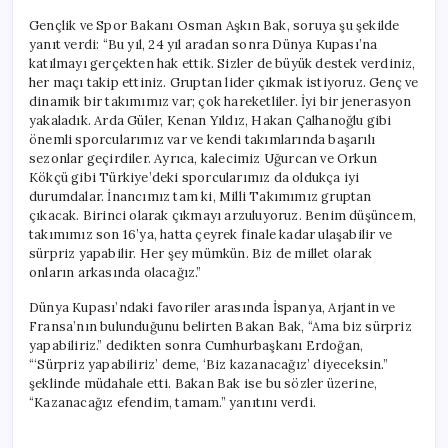
Gençlik ve Spor Bakanı Osman Aşkın Bak, soruya şu şekilde
yanıt verdi: “Bu yıl, 24 yıl aradan sonra Dünya Kupası’na
katılmayı gerçekten hak ettik. Sizler de büyük destek verdiniz,
her maçı takip ettiniz. Gruptan lider çıkmak istiyoruz. Genç ve
dinamik bir takımımız var; çok hareketliler. İyi bir jenerasyon
yakaladık. Arda Güler, Kenan Yıldız, Hakan Çalhanoğlu gibi
önemli sporcularımız var ve kendi takımlarında başarılı
sezonlar geçirdiler. Ayrıca, kalecimiz Uğurcan ve Orkun
Kökçü gibi Türkiye’deki sporcularımız da oldukça iyi
durumdalar. İnancımız tam ki, Milli Takımımız gruptan
çıkacak. Birinci olarak çıkmayı arzuluyoruz. Benim düşüncem,
takımımız son 16’ya, hatta çeyrek finale kadar ulaşabilir ve
sürpriz yapabilir. Her şey mümkün. Biz de millet olarak
onların arkasında olacağız.”
Dünya Kupası’ndaki favoriler arasında İspanya, Arjantin ve
Fransa’nın bulunduğunu belirten Bakan Bak, “Ama biz sürpriz
yapabiliriz.” dedikten sonra Cumhurbaşkanı Erdoğan,
“‘Sürpriz yapabiliriz’ deme, ‘Biz kazanacağız’ diyeceksin.”
şeklinde müdahale etti. Bakan Bak ise bu sözler üzerine,
“Kazanacağız efendim, tamam.” yanıtını verdi.