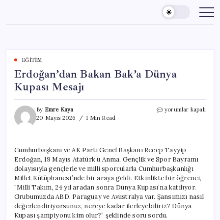
Skip
to
content
EĞITIM
Erdoğan’dan Bakan Bak’a Dünya
Kupası Mesajı
Erdoğan’dan
By
Emre Kaya
yorumlar kapalı
Bakan
20 Mayıs 2026
1 Min Read
Bak’a
Dünya
Kupası
Cumhurbaşkanı ve AK Parti Genel Başkanı Recep Tayyip
Mesajı
Erdoğan, 19 Mayıs Atatürk’ü Anma, Gençlik ve Spor Bayramı
için
dolayısıyla gençlerle ve milli sporcularla Cumhurbaşkanlığı
Millet Kütüphanesi’nde bir araya geldi. Etkinlikte bir öğrenci,
“Milli Takım, 24 yıl aradan sonra Dünya Kupası’na katılıyor.
Grubumuzda ABD, Paraguay ve Avustralya var. Şansımızı nasıl
değerlendiriyorsunuz, nereye kadar ilerleyebiliriz? Dünya
Kupası şampiyonu kim olur?” şeklinde soru sordu.