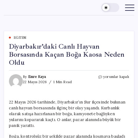
Skip
to
content
EĞITIM
Diyarbakır’daki Canlı Hayvan
Borsasında Kaçan Boğa Kaosa Neden
Oldu
Diyarbakır’daki
By
Emre Kaya
yorumlar kapalı
Canlı
22 Mayıs 2026
1 Min Read
Hayvan
Borsasında
Kaçan
22 Mayıs 2026 tarihinde, Diyarbakır’ın Sur ilçesinde bulunan
Boğa
canlı hayvan borsasında ilginç bir olay yaşandı. Kurbanlık
Kaosa
Neden
olarak satışa hazırlanan bir boğa, kamyonete bağlıyken
Oldu
yularını kopararak kaçtı. O anlar, pazar alanında büyük bir
için
panik yarattı.
Boğa, kontrolsüz bir şekilde pazar alanında koşmaya başladı