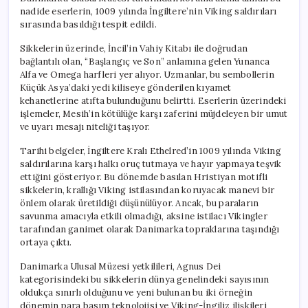
nadide eserlerin, 1009 yılında İngiltere’nin Viking saldırıları
sırasında basıldığı tespit edildi.
Sikkelerin üzerinde, İncil’in Vahiy Kitabı ile doğrudan
bağlantılı olan, “Başlangıç ve Son” anlamına gelen Yunanca
Alfa ve Omega harfleri yer alıyor. Uzmanlar, bu sembollerin
Küçük Asya’daki yedi kiliseye gönderilen kıyamet
kehanetlerine atıfta bulunduğunu belirtti. Eserlerin üzerindeki
işlemeler, Mesih’in kötülüğe karşı zaferini müjdeleyen bir umut
ve uyarı mesajı niteliği taşıyor.
Tarihi belgeler, İngiltere Kralı Ethelred’in 1009 yılında Viking
saldırılarına karşı halkı oruç tutmaya ve hayır yapmaya teşvik
ettiğini gösteriyor. Bu dönemde basılan Hristiyan motifli
sikkelerin, krallığı Viking istilasından koruyacak manevi bir
önlem olarak üretildiği düşünülüyor. Ancak, bu paraların
savunma amacıyla etkili olmadığı, aksine istilacı Vikingler
tarafından ganimet olarak Danimarka topraklarına taşındığı
ortaya çıktı.
Danimarka Ulusal Müzesi yetkilileri, Agnus Dei
kategorisindeki bu sikkelerin dünya genelindeki sayısının
oldukça sınırlı olduğunu ve yeni bulunan bu iki örneğin
dönemin para basım teknolojisi ve Viking-İngiliz ilişkileri