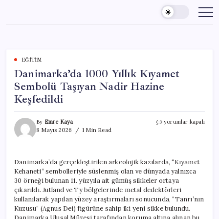
Skip
to
content
EĞITIM
Danimarka’da 1000 Yıllık Kıyamet
Sembolü Taşıyan Nadir Hazine
Keşfedildi
Danimarka’da
By
Emre Kaya
yorumlar kapalı
1000
8 Mayıs 2026
1 Min Read
Yıllık
Kıyamet
Sembolü
Danimarka’da gerçekleştirilen arkeolojik kazılarda, “Kıyamet
Taşıyan
Kehaneti” sembolleriyle süslenmiş olan ve dünyada yalnızca
Nadir
Hazine
30 örneği bulunan 11. yüzyıla ait gümüş sikkeler ortaya
Keşfedildi
çıkarıldı. Jutland ve Ty bölgelerinde metal dedektörleri
için
kullanılarak yapılan yüzey araştırmaları sonucunda, “Tanrı’nın
Kuzusu” (Agnus Dei) figürüne sahip iki yeni sikke bulundu.
Danimarka Ulusal Müzesi tarafından koruma altına alınan bu