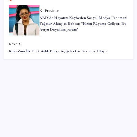
Previous
ABD’de Hayatını Kaybeden Sosyal Medya Fenomeni
Yağmur Aktaş’ın Babası: “Kızım Rüyama Geliyor, Bu
Acıya Dayanamıyorum”
Next
Rusya’nın İlk Dört Aylık Bütçe Açığı Rekor Seviyeye Ulaştı
SON YAZILAR
Turhan Çömez’den madenciler için çağrı: ‘Bu alın