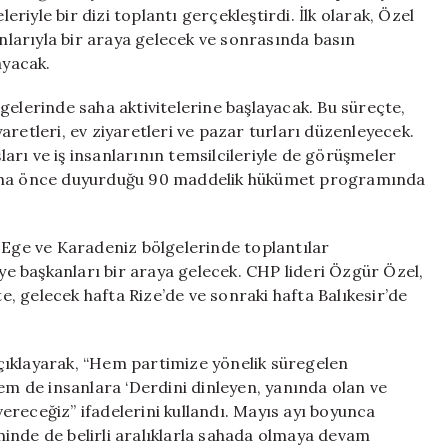
CHP’de”
iyle bir dizi toplantı gerçekleştirdi. İlk olarak, Özel
için
anlarıyla bir araya gelecek ve sonrasında basın
ayacak.
ölgelerinde saha aktivitelerine başlayacak. Bu süreçte,
iyaretleri, ev ziyaretleri ve pazar turları düzenleyecek.
şları ve iş insanlarının temsilcileriyle de görüşmeler
 daha önce duyurduğu 90 maddelik hükümet programında
, Ege ve Karadeniz bölgelerinde toplantılar
iye başkanları bir araya gelecek. CHP lideri Özgür Özel,
 gelecek hafta Rize’de ve sonraki hafta Balıkesir’de
çıklayarak, “Hem partimize yönelik süregelen
hem de insanlara ‘Derdini dinleyen, yanında olan ve
receğiz” ifadelerini kullandı. Mayıs ayı boyunca
inde de belirli aralıklarla sahada olmaya devam