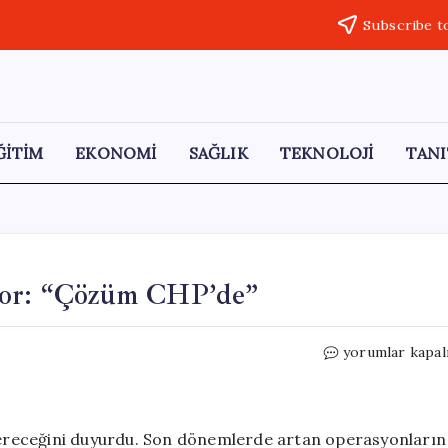
Subscribe t
ĞİTİM
EKONOMİ
SAĞLIK
TEKNOLOJİ
TANI
ıyor: “Çözüm CHP’de”
CHP,
yorumlar kapal
Saha
Çalışmalarına
Başlıyor:
“Çözüm
 vereceğini duyurdu. Son dönemlerde artan operasyonların