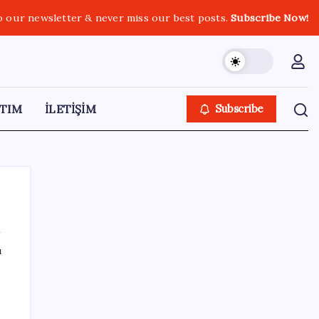
o our newsletter & never miss our best posts.
Subscribe Now!
TIM
İLETİŞİM
Subscribe
ı
SON YAZILAR
Turhan Çömez’den madenciler için çağrı:
‘Bu alın teri soygununa Allah aşkına son