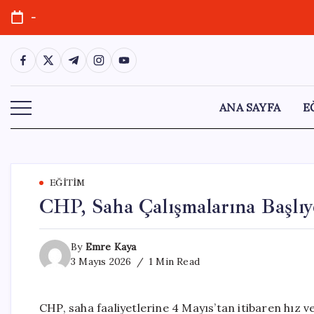
Skip
-
to
content
https://www.facebook.com/
https://twitter.com/
https://t.me/
https://www.instagram.com/
https://youtube.com/
ANA SAYFA
E
EĞITIM
CHP, Saha Çalışmalarına Başl
By
Emre Kaya
3 Mayıs 2026
1 Min Read
CHP, saha faaliyetlerine 4 Mayıs’tan itibaren hız