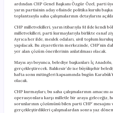
ardından CHP Genel Başkanı Özgür Özel, parti üyeler
yarın partisinin aday ofisinde politika kurulu başk
toplantısıyla saha çalışmalarının detaylarını açıkl
CHP milletvekilleri, yarın itibarıyla 81 ilde kendi b
milletvekilleri, parti kurmaylarıyla birlikte esnaf z
Ayrıca her ilde, meslek odaları, sivil toplum kurulu
yapılacak. Bu ziyaretlerin merkezinde, CHP’nin
yer alan çözüm önerilerinin anlatılması olacak.
Mayıs ayı boyunca, belediye başkanları İç Anadolu
gerçekleştirecek. Balıkesir’de ise büyükşehir beled
hafta sonu mitingleri kapsamında bugün Karabük’te,
olacak.
CHP kurmayları, bu saha çalışmalarının amacını a
operasyonlara karşı milletle bir araya geleceğiz, 
sorunlarının çözümünü bilen parti CHP’ mesajını ve
gerçekleştirdikleri çalışmalardan sonra yaz dönem