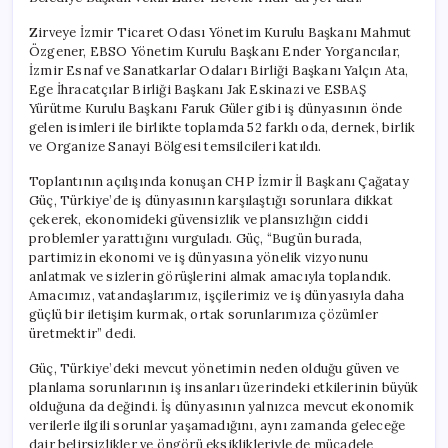
Zirveye İzmir Ticaret Odası Yönetim Kurulu Başkanı Mahmut
Özgener, EBSO Yönetim Kurulu Başkanı Ender Yorgancılar,
İzmir Esnaf ve Sanatkarlar Odaları Birliği Başkanı Yalçın Ata,
Ege İhracatçılar Birliği Başkanı Jak Eskinazi ve ESBAŞ
Yürütme Kurulu Başkanı Faruk Güler gibi iş dünyasının önde
gelen isimleri ile birlikte toplamda 52 farklı oda, dernek, birlik
ve Organize Sanayi Bölgesi temsilcileri katıldı.
Toplantının açılışında konuşan CHP İzmir İl Başkanı Çağatay
Güç, Türkiye’de iş dünyasının karşılaştığı sorunlara dikkat
çekerek, ekonomideki güvensizlik ve plansızlığın ciddi
problemler yarattığını vurguladı. Güç, “Bugün burada,
partimizin ekonomi ve iş dünyasına yönelik vizyonunu
anlatmak ve sizlerin görüşlerini almak amacıyla toplandık.
Amacımız, vatandaşlarımız, işçilerimiz ve iş dünyasıyla daha
güçlü bir iletişim kurmak, ortak sorunlarımıza çözümler
üretmektir” dedi.
Güç, Türkiye’deki mevcut yönetimin neden olduğu güven ve
planlama sorunlarının iş insanları üzerindeki etkilerinin büyük
olduğuna da değindi. İş dünyasının yalnızca mevcut ekonomik
verilerle ilgili sorunlar yaşamadığını, aynı zamanda geleceğe
dair belirsizlikler ve öngörü eksiklikleriyle de mücadele