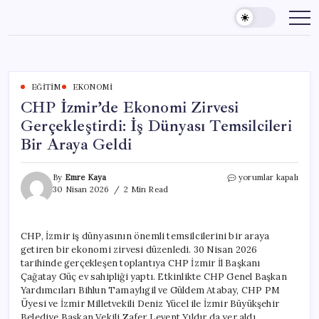
Skip
to
content
EĞITIM
EKONOMI
CHP İzmir’de Ekonomi Zirvesi
Gerçekleştirdi: İş Dünyası Temsilcileri
Bir Araya Geldi
CHP
By
Emre Kaya
yorumlar kapalı
İzmir’de
30 Nisan 2026
2 Min Read
Ekonomi
Zirvesi
Gerçekleştirdi:
CHP, İzmir iş dünyasının önemli temsilcilerini bir araya
İş
getiren bir ekonomi zirvesi düzenledi. 30 Nisan 2026
Dünyası
Temsilcileri
tarihinde gerçekleşen toplantıya CHP İzmir İl Başkanı
Bir
Çağatay Güç ev sahipliği yaptı. Etkinlikte CHP Genel Başkan
Araya
Yardımcıları Bihlun Tamaylıgil ve Güldem Atabay, CHP PM
Geldi
Üyesi ve İzmir Milletvekili Deniz Yücel ile İzmir Büyükşehir
için
Belediye Başkan Vekili Zafer Levent Yıldır da yer aldı.