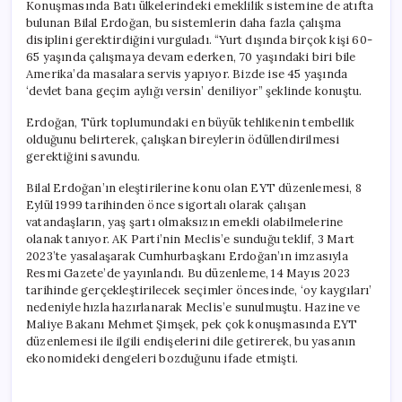
Konuşmasında Batı ülkelerindeki emeklilik sistemine de atıfta
bulunan Bilal Erdoğan, bu sistemlerin daha fazla çalışma
disiplini gerektirdiğini vurguladı. “Yurt dışında birçok kişi 60-
65 yaşında çalışmaya devam ederken, 70 yaşındaki biri bile
Amerika’da masalara servis yapıyor. Bizde ise 45 yaşında
‘devlet bana geçim aylığı versin’ deniliyor” şeklinde konuştu.
Erdoğan, Türk toplumundaki en büyük tehlikenin tembellik
olduğunu belirterek, çalışkan bireylerin ödüllendirilmesi
gerektiğini savundu.
Bilal Erdoğan’ın eleştirilerine konu olan EYT düzenlemesi, 8
Eylül 1999 tarihinden önce sigortalı olarak çalışan
vatandaşların, yaş şartı olmaksızın emekli olabilmelerine
olanak tanıyor. AK Parti’nin Meclis’e sunduğu teklif, 3 Mart
2023’te yasalaşarak Cumhurbaşkanı Erdoğan’ın imzasıyla
Resmi Gazete’de yayınlandı. Bu düzenleme, 14 Mayıs 2023
tarihinde gerçekleştirilecek seçimler öncesinde, ‘oy kaygıları’
nedeniyle hızla hazırlanarak Meclis’e sunulmuştu. Hazine ve
Maliye Bakanı Mehmet Şimşek, pek çok konuşmasında EYT
düzenlemesi ile ilgili endişelerini dile getirerek, bu yasanın
ekonomideki dengeleri bozduğunu ifade etmişti.