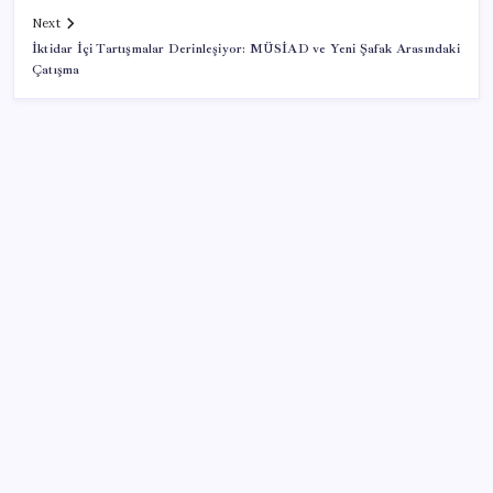
Next
İktidar İçi Tartışmalar Derinleşiyor: MÜSİAD ve Yeni Şafak Arasındaki
Çatışma
SON YAZILAR
Ev ve arsa alıp satacaklar dikkat! Bu kritik adımı
atlayan satış yapamayacak
Turhan Çömez’den madenciler için çağrı: ‘Bu alın
teri soygununa Allah aşkına son verin’
Parası olan da alamayabilir: Bu model sadece 50 adet