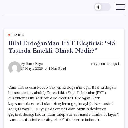
Skip
to
content
HABER
Bilal Erdoğan’dan EYT Eleştirisi: “45
Yaşında Emekli Olmak Nedir?”
Bilal
By
Emre Kaya
yorumlar kapalı
Erdoğan’dan
13 Mayıs 2026
1 Min Read
EYT
Eleştirisi:
“45
Cumhurbaşkanı Recep Tayyip Erdoğan’ın oğlu Bilal Erdoğan,
Yaşında
babasının imzaladığı Emeklilikte Yaşa Takılanlar (EYT)
Emekli
Olmak
düzenlemesini sert bir dille eleştirdi. Erdoğan, EYT
Nedir?”
kapsamında emekli olan bireylerin geçim aylığı istemesini
için
sorgulayarak, “45 yaşında emekli olan birinin devletten
geçinebileceği kadar maaş talep etmesi nasıl mümkün oluyor?
Bunu nasıl kabul edebiliyorlar?” ifadelerini kullandı.