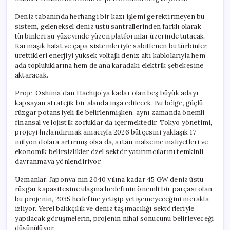
Deniz tabanında herhangi bir kazı işlemi gerektirmeyen bu
sistem, geleneksel deniz üstü santrallerinden farklı olarak
türbinleri su yüzeyinde yüzen platformlar üzerinde tutacak.
Karmaşık halat ve çapa sistemleriyle sabitlenen bu türbinler,
ürettikleri enerjiyi yüksek voltajlı deniz altı kablolarıyla hem
ada topluluklarına hem de ana karadaki elektrik şebekesine
aktaracak.
Proje, Oshima’dan Hachijo’ya kadar olan beş büyük adayı
kapsayan stratejik bir alanda inşa edilecek. Bu bölge, güçlü
rüzgar potansiyeli ile belirlenmişken, aynı zamanda önemli
finansal ve lojistik zorluklar da içermektedir. Tokyo yönetimi,
projeyi hızlandırmak amacıyla 2026 bütçesini yaklaşık 17
milyon dolara artırmış olsa da, artan malzeme maliyetleri ve
ekonomik belirsizlikler özel sektör yatırımcılarını temkinli
davranmaya yönlendiriyor.
Uzmanlar, Japonya’nın 2040 yılına kadar 45 GW deniz üstü
rüzgar kapasitesine ulaşma hedefinin önemli bir parçası olan
bu projenin, 2035 hedefine yetişip yetişemeyeceğini merakla
izliyor. Yerel balıkçılık ve deniz taşımacılığı sektörleriyle
yapılacak görüşmelerin, projenin nihai sonucunu belirleyeceği
düşünülüyor.