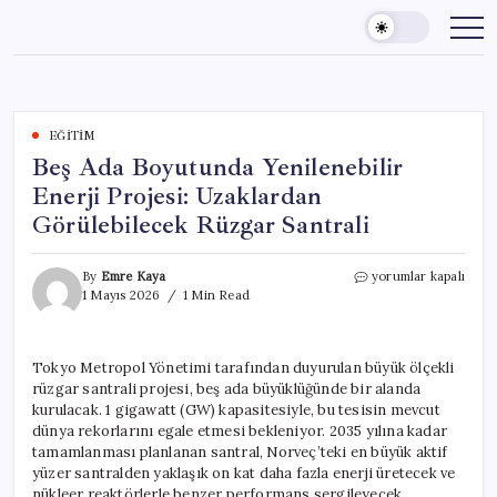
Skip
to
content
EĞITIM
Beş Ada Boyutunda Yenilenebilir
Enerji Projesi: Uzaklardan
Görülebilecek Rüzgar Santrali
Beş
By
Emre Kaya
yorumlar kapalı
Ada
1 Mayıs 2026
1 Min Read
Boyutunda
Yenilenebilir
Enerji
Tokyo Metropol Yönetimi tarafından duyurulan büyük ölçekli
Projesi:
rüzgar santrali projesi, beş ada büyüklüğünde bir alanda
Uzaklardan
Görülebilecek
kurulacak. 1 gigawatt (GW) kapasitesiyle, bu tesisin mevcut
Rüzgar
dünya rekorlarını egale etmesi bekleniyor. 2035 yılına kadar
Santrali
tamamlanması planlanan santral, Norveç’teki en büyük aktif
için
yüzer santralden yaklaşık on kat daha fazla enerji üretecek ve
nükleer reaktörlerle benzer performans sergileyecek.