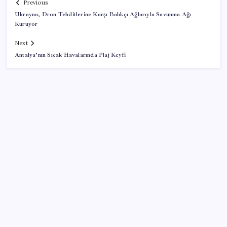
Previous
Ukrayna, Dron Tehditlerine Karşı Balıkçı Ağlarıyla Savunma Ağı
Kuruyor
Next
Antalya’nın Sıcak Havalarında Plaj Keyfi
SON YAZILAR
AB ambalaj kısıtlaması için düğmeye bastı
BDDK’den yatırım araçlarına yeni çerçeve: Bireysel
limitlerde kurallar sil baştan