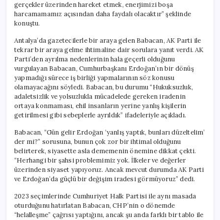
gerçekler üzerinden hareket etmek, enerjimizi boşa
harcamamamız açısından daha faydalı olacaktır” şeklinde
konuştu.
Antalya’da gazetecilerle bir araya gelen Babacan, AK Parti ile
tekrar bir araya gelme ihtimaline dair sorulara yanıt verdi. AK
Parti’den ayrılma nedenlerinin hala geçerli olduğunu
vurgulayan Babacan, Cumhurbaşkanı Erdoğan’ın bir dönüş
yapmadığı sürece iş birliği yapmalarının söz konusu
olamayacağını söyledi. Babacan, bu durumu “Hukuksuzluk,
adaletsizlik ve yolsuzlukla mücadelede gereken iradenin
ortaya konmaması, ehil insanların yerine yanlış kişilerin
getirilmesi gibi sebeplerle ayrıldık” ifadeleriyle açıkladı.
Babacan, “Gün gelir Erdoğan ‘yanlış yaptık, bunları düzeltelim’
der mi?” sorusuna, bunun çok zor bir ihtimal olduğunu
belirterek, siyasette asla dememenin önemine dikkat çekti.
“Herhangi bir şahsi problemimiz yok. İlkeler ve değerler
üzerinden siyaset yapıyoruz. Ancak mevcut durumda AK Parti
ve Erdoğan’da güçlü bir değişim iradesi görmüyoruz” dedi.
2023 seçimlerinde Cumhuriyet Halk Partisi ile aynı masada
oturduğunu hatırlatan Babacan, CHP’nin o dönemde
“helalleşme” çağrısı yaptığını, ancak şu anda farklı bir tablo ile