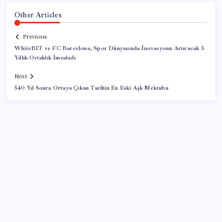
Other Articles
Previous
WhiteBIT ve FC Barcelona, Spor Dünyasında İnovasyonu Artıracak 5
Yıllık Ortaklık İmzaladı
Next
540 Yıl Sonra Ortaya Çıkan Tarihin En Eski Aşk Mektubu
SON YAZILAR
Turhan Çömez’den madenciler için çağrı: ‘Bu alın