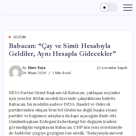
Skip
to
content
EĞITIM
Babacan: “Çay ve Simit Hesabıyla
Geldiler, Aynı Hesapla Gidecekler”
Babacan:
By
Emre Kaya
yorumlar kapalı
“Çay
26 Nisan 2026
1 Min Read
ve
Simit
Hesabıyla
DEVA Partisi Genel Başkanı Ali Babacan, yaklaşan seçimler
Geldiler,
için yeni bir ittifak modeli üzerinde çalıştıklarını belirtti.
Aynı
Hesapla
Babacan, bu modelin sadece DEVA, Saadet ve Gelecek
Gidecekler”
partilerinden oluşan Yeni Yol Grubu’na değil, başka siyasi
için
partiler ve bağımsız adaylara da kapı açacağını ifade etti.
Cumhurbaşkanı Erdoğan’da herhangi bir değişim iradesi
görmediğini vurgulayan Babacan, CHP’nin yeni yönetimiyle
de farklı bir çizgiye geçtiğini öne sürdü. “Dolayısıyla mevcut