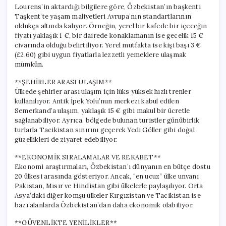
Lourens’in aktardığı bilgilere göre, Özbekistan’ın başkenti
Taşkent’te yaşam maliyetleri Avrupa’nın standartlarının
oldukça altında kalıyor. Örneğin, yerel bir kafede bir içeceğin
fiyatı yaklaşık 1 €, bir dairede konaklamanın ise gecelik 15 €
civarında olduğu belirtiliyor. Yerel mutfakta ise kişi başı 3 €
(£2.60) gibi uygun fiyatlarla lezzetli yemeklere ulaşmak
mümkün.
**ŞEHİRLER ARASI ULAŞIM**
Ülkede şehirler arası ulaşım için lüks yüksek hızlı trenler
kullanılıyor. Antik İpek Yolu’nun merkezi kabul edilen
Semerkand’a ulaşım, yaklaşık 15 € gibi makul bir ücretle
sağlanabiliyor. Ayrıca, bölgede bulunan turistler günübirlik
turlarla Tacikistan sınırını geçerek Yedi Göller gibi doğal
güzellikleri de ziyaret edebiliyor.
**EKONOMİK SIRALAMALAR VE REKABET**
Ekonomi araştırmaları, Özbekistan’ı dünyanın en bütçe dostu
20 ülkesi arasında gösteriyor. Ancak, “en ucuz” ülke unvanı
Pakistan, Mısır ve Hindistan gibi ülkelerle paylaşılıyor. Orta
Asya’daki diğer komşu ülkeler Kırgızistan ve Tacikistan ise
bazı alanlarda Özbekistan’dan daha ekonomik olabiliyor.
**GÜVENLİKTE YENİLİKLER**