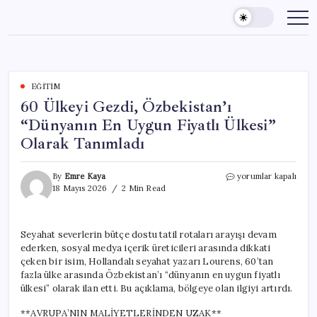
Skip
to
content
EĞITIM
60 Ülkeyi Gezdi, Özbekistan’ı
“Dünyanın En Uygun Fiyatlı Ülkesi”
Olarak Tanımladı
60
By
Emre Kaya
yorumlar kapalı
Ülkeyi
18 Mayıs 2026
2 Min Read
Gezdi,
Özbekistan’ı
“Dünyanın
Seyahat severlerin bütçe dostu tatil rotaları arayışı devam
En
ederken, sosyal medya içerik üreticileri arasında dikkati
Uygun
Fiyatlı
çeken bir isim, Hollandalı seyahat yazarı Lourens, 60’tan
Ülkesi”
fazla ülke arasında Özbekistan’ı “dünyanın en uygun fiyatlı
Olarak
ülkesi” olarak ilan etti. Bu açıklama, bölgeye olan ilgiyi artırdı.
Tanımladı
için
**AVRUPA’NIN MALİYETLERİNDEN UZAK**