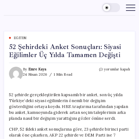
Skip
to
content
EĞITIM
52 Şehirdeki Anket Sonuçları: Siyasi
Eğilimler Üç Yılda Tamamen Değişti
52
By
Emre Kaya
yorumlar kapalı
Şehirdeki
24 Nisan 2026
1 Min Read
Anket
Sonuçları:
Siyasi
52 şehirde gerçekleştirilen kapsamlı bir anket, son üç yılda
Eğilimler
Türkiye’deki siyasi eğilimlerin önemli bir değişim
Üç
Yılda
gösterdiğini ortaya koydu. HBS Araştırma tarafından yapılan
Tamamen
bu anket, kamuoyunda giderek artan seçim taleplerinin arka
Değişti
planda nasıl bir değişim yarattığını gözler önüne serdi.
için
CHP, 52 ildeki anket sonuçlarına göre, 23 şehirde birinci parti
olarak öne çıkarken, AKP 22 şehirde ve DEM Parti ise 7