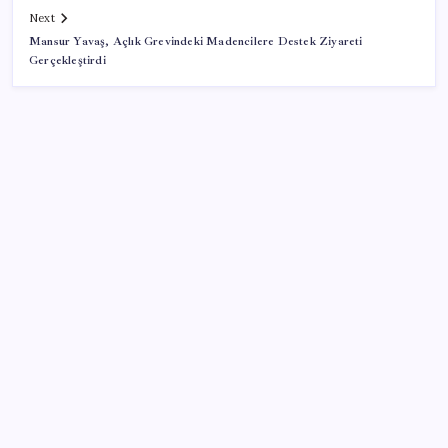
Next
Mansur Yavaş, Açlık Grevindeki Madencilere Destek Ziyareti
Gerçekleştirdi
SON YAZILAR
Akkuyu’da bir aşama daha tamamlandı
Ev ve arsa alıp satacaklar dikkat! Bu kritik adımı
atlayan satış yapamayacak
Turhan Çömez’den madenciler için çağrı: ‘Bu alın
teri soygununa Allah aşkına son verin’