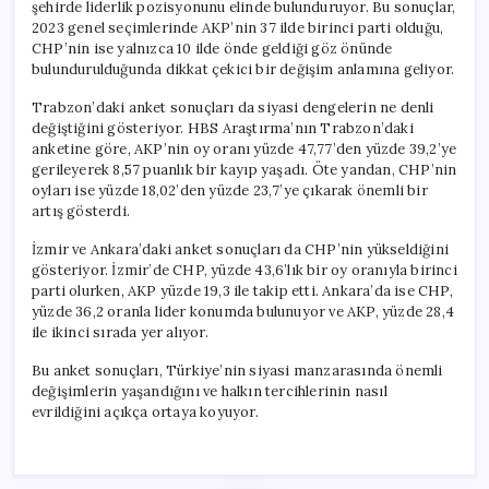
şehirde liderlik pozisyonunu elinde bulunduruyor. Bu sonuçlar,
2023 genel seçimlerinde AKP’nin 37 ilde birinci parti olduğu,
CHP’nin ise yalnızca 10 ilde önde geldiği göz önünde
bulundurulduğunda dikkat çekici bir değişim anlamına geliyor.
Trabzon’daki anket sonuçları da siyasi dengelerin ne denli
değiştiğini gösteriyor. HBS Araştırma’nın Trabzon’daki
anketine göre, AKP’nin oy oranı yüzde 47,77’den yüzde 39,2’ye
gerileyerek 8,57 puanlık bir kayıp yaşadı. Öte yandan, CHP’nin
oyları ise yüzde 18,02’den yüzde 23,7’ye çıkarak önemli bir
artış gösterdi.
İzmir ve Ankara’daki anket sonuçları da CHP’nin yükseldiğini
gösteriyor. İzmir’de CHP, yüzde 43,6’lık bir oy oranıyla birinci
parti olurken, AKP yüzde 19,3 ile takip etti. Ankara’da ise CHP,
yüzde 36,2 oranla lider konumda bulunuyor ve AKP, yüzde 28,4
ile ikinci sırada yer alıyor.
Bu anket sonuçları, Türkiye’nin siyasi manzarasında önemli
değişimlerin yaşandığını ve halkın tercihlerinin nasıl
evrildiğini açıkça ortaya koyuyor.