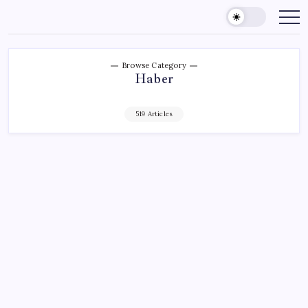
Skip
to
content
Browse Category
Haber
519 Articles