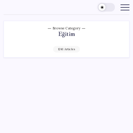
Skip
to
content
Browse Category
Eğitim
1241 Articles